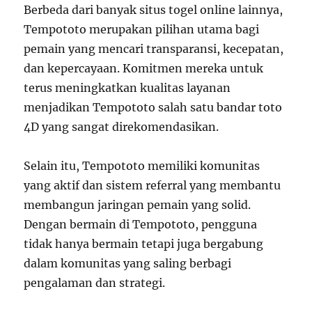
Berbeda dari banyak situs togel online lainnya,
Tempototo merupakan pilihan utama bagi
pemain yang mencari transparansi, kecepatan,
dan kepercayaan. Komitmen mereka untuk
terus meningkatkan kualitas layanan
menjadikan Tempototo salah satu bandar toto
4D yang sangat direkomendasikan.
Selain itu, Tempototo memiliki komunitas
yang aktif dan sistem referral yang membantu
membangun jaringan pemain yang solid.
Dengan bermain di Tempototo, pengguna
tidak hanya bermain tetapi juga bergabung
dalam komunitas yang saling berbagi
pengalaman dan strategi.