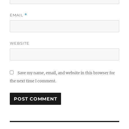
EMAIL
*
WEBSITE
Save my name, email, and website in this browser for
the next time I comment.
Post