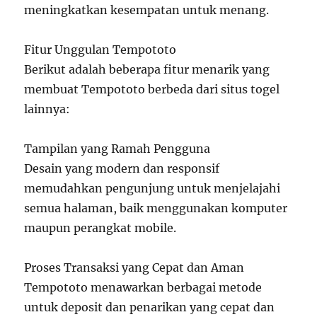
meningkatkan kesempatan untuk menang.
Fitur Unggulan Tempototo
Berikut adalah beberapa fitur menarik yang
membuat Tempototo berbeda dari situs togel
lainnya:
Tampilan yang Ramah Pengguna
Desain yang modern dan responsif
memudahkan pengunjung untuk menjelajahi
semua halaman, baik menggunakan komputer
maupun perangkat mobile.
Proses Transaksi yang Cepat dan Aman
Tempototo menawarkan berbagai metode
untuk deposit dan penarikan yang cepat dan