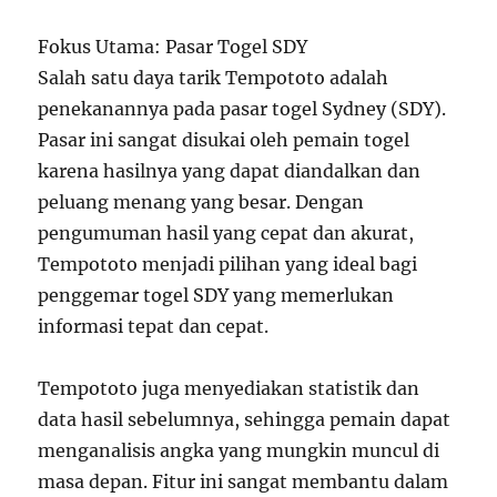
Fokus Utama: Pasar Togel SDY
Salah satu daya tarik Tempototo adalah
penekanannya pada pasar togel Sydney (SDY).
Pasar ini sangat disukai oleh pemain togel
karena hasilnya yang dapat diandalkan dan
peluang menang yang besar. Dengan
pengumuman hasil yang cepat dan akurat,
Tempototo menjadi pilihan yang ideal bagi
penggemar togel SDY yang memerlukan
informasi tepat dan cepat.
Tempototo juga menyediakan statistik dan
data hasil sebelumnya, sehingga pemain dapat
menganalisis angka yang mungkin muncul di
masa depan. Fitur ini sangat membantu dalam