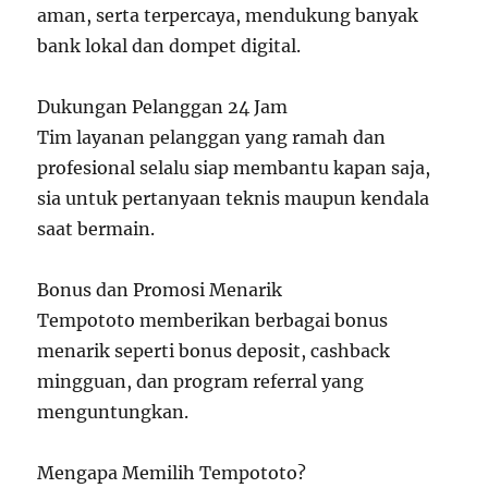
aman, serta terpercaya, mendukung banyak
bank lokal dan dompet digital.
Dukungan Pelanggan 24 Jam
Tim layanan pelanggan yang ramah dan
profesional selalu siap membantu kapan saja,
sia untuk pertanyaan teknis maupun kendala
saat bermain.
Bonus dan Promosi Menarik
Tempototo memberikan berbagai bonus
menarik seperti bonus deposit, cashback
mingguan, dan program referral yang
menguntungkan.
Mengapa Memilih Tempototo?