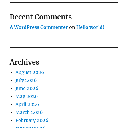
Recent Comments
A WordPress Commenter
on
Hello world!
Archives
August 2026
July 2026
June 2026
May 2026
April 2026
March 2026
February 2026