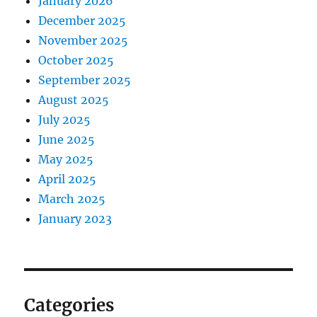
January 2026
December 2025
November 2025
October 2025
September 2025
August 2025
July 2025
June 2025
May 2025
April 2025
March 2025
January 2023
Categories