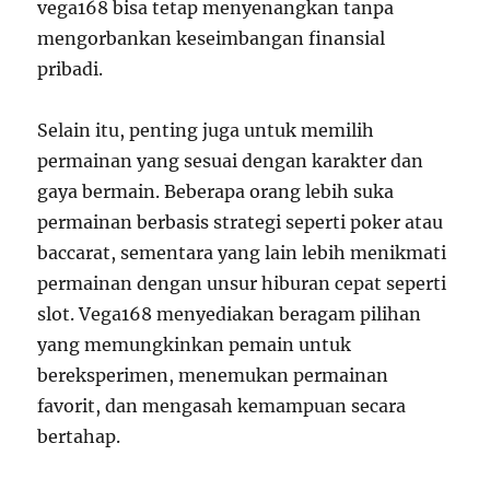
vega168 bisa tetap menyenangkan tanpa
mengorbankan keseimbangan finansial
pribadi.
Selain itu, penting juga untuk memilih
permainan yang sesuai dengan karakter dan
gaya bermain. Beberapa orang lebih suka
permainan berbasis strategi seperti poker atau
baccarat, sementara yang lain lebih menikmati
permainan dengan unsur hiburan cepat seperti
slot. Vega168 menyediakan beragam pilihan
yang memungkinkan pemain untuk
bereksperimen, menemukan permainan
favorit, dan mengasah kemampuan secara
bertahap.