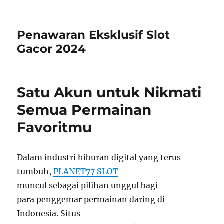
Penawaran Eksklusif Slot
Gacor 2024
Satu Akun untuk Nikmati
Semua Permainan
Favoritmu
Dalam industri hiburan digital yang terus
tumbuh,
PLANET77 SLOT
muncul sebagai pilihan unggul bagi
para penggemar permainan daring di
Indonesia. Situs