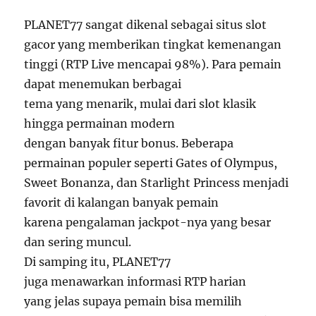
PLANET77 sangat dikenal sebagai situs slot
gacor yang memberikan tingkat kemenangan
tinggi (RTP Live mencapai 98%). Para pemain
dapat menemukan berbagai
tema yang menarik, mulai dari slot klasik
hingga permainan modern
dengan banyak fitur bonus. Beberapa
permainan populer seperti Gates of Olympus,
Sweet Bonanza, dan Starlight Princess menjadi
favorit di kalangan banyak pemain
karena pengalaman jackpot-nya yang besar
dan sering muncul.
Di samping itu, PLANET77
juga menawarkan informasi RTP harian
yang jelas supaya pemain bisa memilih