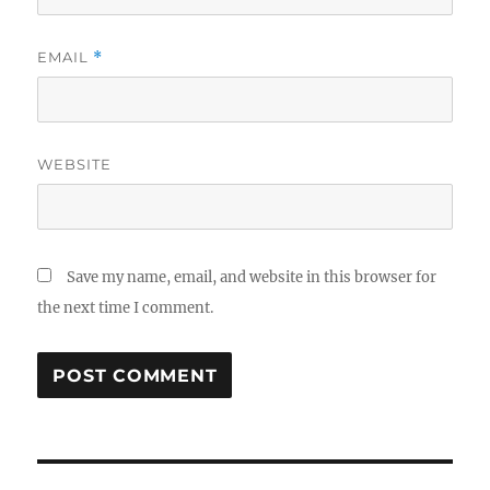
EMAIL
*
WEBSITE
Save my name, email, and website in this browser for
the next time I comment.
Post