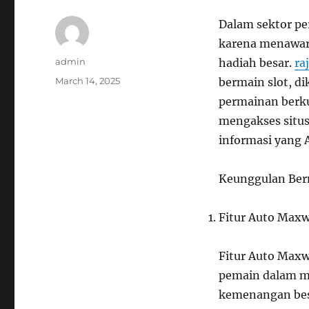
Dalam sektor pe
karena menawar
Author
admin
hadiah besar.
ra
Posted
March 14, 2025
bermain slot, d
on
permainan berku
mengakses situs
informasi yang 
Keunggulan Berm
Fitur Auto Max
Fitur Auto Maxw
pemain dalam me
kemenangan besa