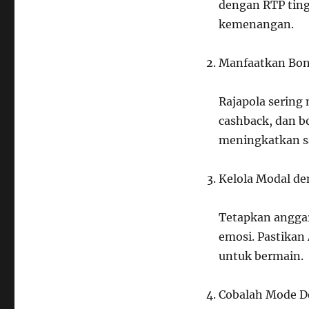
dengan RTP tin
kemenangan.
Manfaatkan Bon
Rajapola sering
cashback, dan b
meningkatkan s
Kelola Modal de
Tetapkan anggar
emosi. Pastika
untuk bermain.
Cobalah Mode 