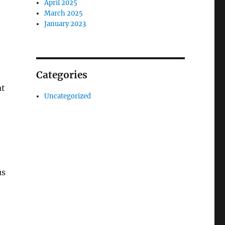
April 2025
March 2025
,
January 2023
Categories
at
Uncategorized
us