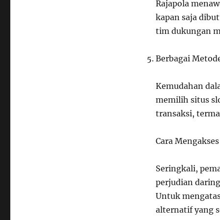
Rajapola menaw
kapan saja dibu
tim dukungan me
Berbagai Metod
Kemudahan dala
memilih situs s
transaksi, terma
Cara Mengakses 
Seringkali, pem
perjudian daring
Untuk mengatasi
alternatif yang