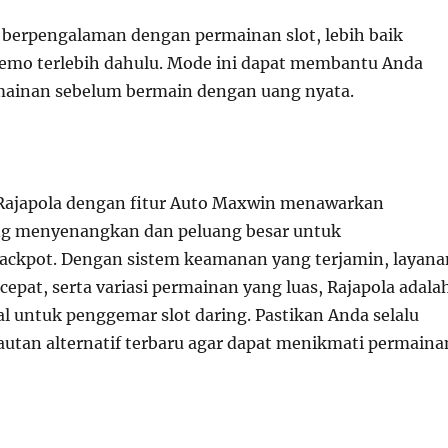
 berpengalaman dengan permainan slot, lebih baik
emo terlebih dahulu. Mode ini dapat membantu Anda
inan sebelum bermain dengan uang nyata.
 Rajapola dengan fitur Auto Maxwin menawarkan
g menyenangkan dan peluang besar untuk
ckpot. Dengan sistem keamanan yang terjamin, layana
epat, serta variasi permainan yang luas, Rajapola adala
al untuk penggemar slot daring. Pastikan Anda selalu
tan alternatif terbaru agar dapat menikmati permaina