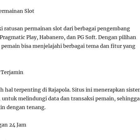
ermainan Slot
iki ratusan permainan slot dari berbagai pengembang
 Pragmatic Play, Habanero, dan PG Soft. Dengan pilihan
 pemain bisa menjelajahi berbagai tema dan fitur yang
Terjamin
 hal terpenting di Rajapola. Situs ini menerapkan sist
h untuk melindungi data dan transaksi pemain, sehingga
in dengan tenang.
gan 24 Jam