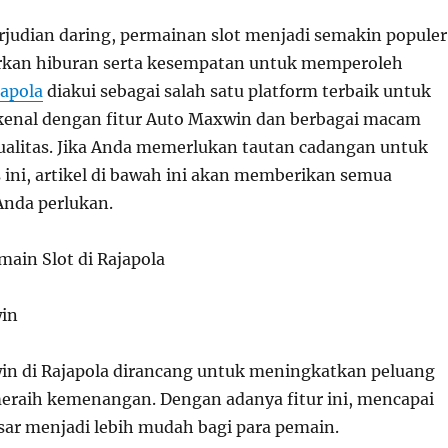
rjudian daring, permainan slot menjadi semakin populer
kan hiburan serta kesempatan untuk memperoleh
japola
diakui sebagai salah satu platform terbaik untuk
ikenal dengan fitur Auto Maxwin dan berbagai macam
alitas. Jika Anda memerlukan tautan cadangan untuk
 ini, artikel di bawah ini akan memberikan semua
Anda perlukan.
ain Slot di Rajapola
win
in di Rajapola dirancang untuk meningkatkan peluang
raih kemenangan. Dengan adanya fitur ini, mencapai
r menjadi lebih mudah bagi para pemain.