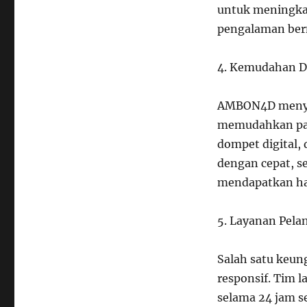
untuk meningka
pengalaman ber
4. Kemudahan D
AMBON4D menye
memudahkan para
dompet digital, 
dengan cepat, s
mendapatkan ha
5. Layanan Pela
Salah satu keu
responsif. Tim 
selama 24 jam s