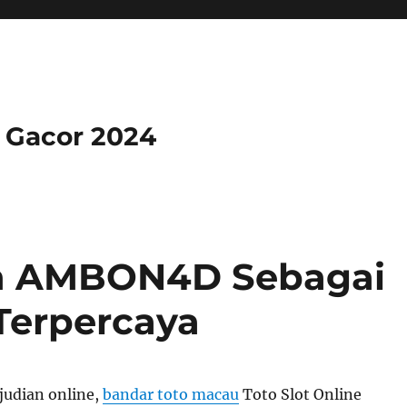
t Gacor 2024
an AMBON4D Sebagai
 Terpercaya
judian online,
bandar toto macau
Toto Slot Online