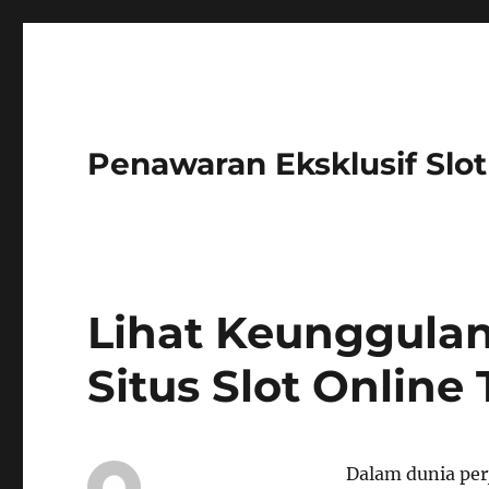
Penawaran Eksklusif Slo
Lihat Keunggul
Situs Slot Online
Dalam dunia per