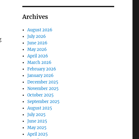
Archives
August 2026
July 2026
g
June 2026
May 2026
April 2026
March 2026
February 2026
January 2026
December 2025
November 2025
October 2025
September 2025
August 2025
July 2025
June 2025
May 2025
April 2025