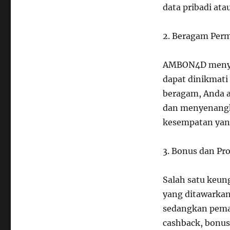
data pribadi ata
2. Beragam Per
AMBON4D menyed
dapat dinikmati
beragam, Anda a
dan menyenangka
kesempatan yan
3. Bonus dan P
Salah satu keu
yang ditawarka
sedangkan pema
cashback, bonus