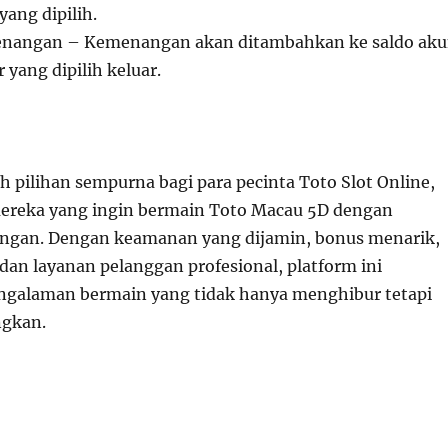
yang dipilih.
enangan – Kemenangan akan ditambahkan ke saldo ak
yang dipilih keluar.
pilihan sempurna bagi para pecinta Toto Slot Online,
ereka yang ingin bermain Toto Macau 5D dengan
ungan. Dengan keamanan yang dijamin, bonus menarik,
 dan layanan pelanggan profesional, platform ini
galaman bermain yang tidak hanya menghibur tetapi
gkan.