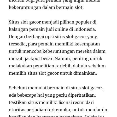
incaran bagi para pemain yang ingin meraih
keberuntungan dalam bermain slot.
Situs slot gacor menjadi pilihan populer di
kalangan pemain judi online di Indonesia.
Dengan berbagai opsi situs slot gacor yang
tersedia, para pemain memiliki kesempatan
untuk mencoba keberuntungan mereka dalam
meraih jackpot besar. Namun, penting untuk
melakukan penelitian terlebih dahulu sebelum
memilih situs slot gacor untuk dimainkan.
Sebelum memulai bermain di situs slot gacor,
ada beberapa hal yang perlu diperhatikan.
Pastikan situs memiliki lisensi resmi dari
otoritas perjudian terkemuka, untuk menjamin