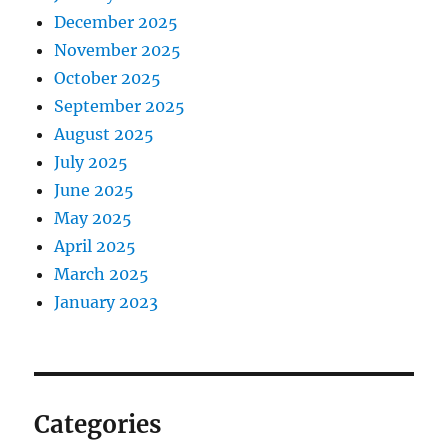
December 2025
November 2025
October 2025
September 2025
August 2025
July 2025
June 2025
May 2025
April 2025
March 2025
January 2023
Categories