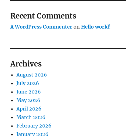
Recent Comments
A WordPress Commenter
on
Hello world!
Archives
August 2026
July 2026
June 2026
May 2026
April 2026
March 2026
February 2026
January 2026