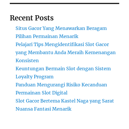
Recent Posts
Situs Gacor Yang Menawarkan Beragam
Pilihan Permainan Menarik
Pelajari Tips Mengidentifikasi Slot Gacor
yang Membantu Anda Meraih Kemenangan
Konsisten
Keuntungan Bermain Slot dengan Sistem
Loyalty Program
Panduan Mengurangi Risiko Kecanduan
Permainan Slot Digital
Slot Gacor Bertema Kastel Naga yang Sarat
Nuansa Fantasi Menarik