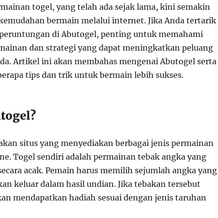
rmainan togel, yang telah ada sejak lama, kini semakin
 kemudahan bermain melalui internet. Jika Anda tertarik
peruntungan di Abutogel, penting untuk memahami
mainan dan strategi yang dapat meningkatkan peluang
. Artikel ini akan membahas mengenai Abutogel serta
rapa tips dan trik untuk bermain lebih sukses.
utogel?
kan situs yang menyediakan berbagai jenis permainan
ine. Togel sendiri adalah permainan tebak angka yang
 secara acak. Pemain harus memilih sejumlah angka yang
an keluar dalam hasil undian. Jika tebakan tersebut
kan mendapatkan hadiah sesuai dengan jenis taruhan