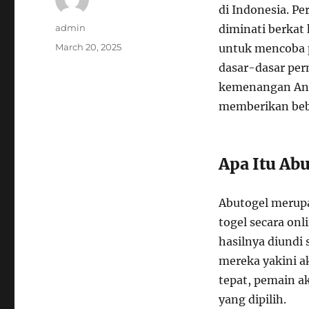
di Indonesia. Pe
Author
admin
diminati berkat
Posted
March 20, 2025
untuk mencoba 
on
dasar-dasar per
kemenangan Anda
memberikan bebe
Apa Itu Ab
Abutogel merupa
togel secara onl
hasilnya diundi
mereka yakini ak
tepat, pemain a
yang dipilih.