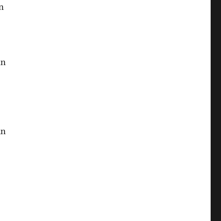
n
an
in