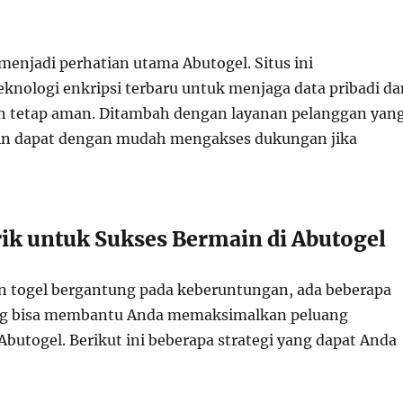
enjadi perhatian utama Abutogel. Situs ini
nologi enkripsi terbaru untuk menjaga data pribadi da
n tetap aman. Ditambah dengan layanan pelanggan yan
ain dapat dengan mudah mengakses dukungan jika
rik untuk Sukses Bermain di Abutogel
 togel bergantung pada keberuntungan, ada beberapa
yang bisa membantu Anda memaksimalkan peluang
butogel. Berikut ini beberapa strategi yang dapat Anda