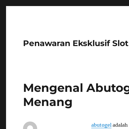
Penawaran Eksklusif Slo
Mengenal Abutoge
Menang
abutogel
adalah 