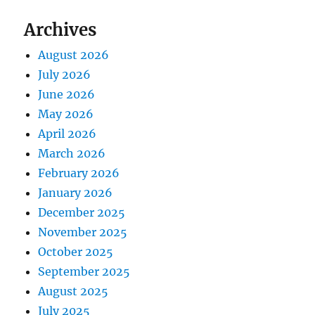
Archives
August 2026
July 2026
June 2026
May 2026
April 2026
March 2026
February 2026
January 2026
December 2025
November 2025
October 2025
September 2025
August 2025
July 2025