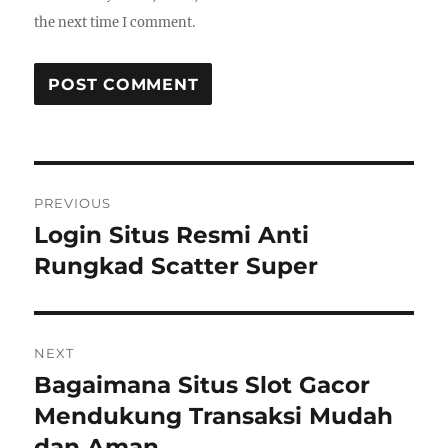
the next time I comment.
Post
PREVIOUS
navigation
Login Situs Resmi Anti
Previous
post:
Rungkad Scatter Super
NEXT
Bagaimana Situs Slot Gacor
Next
post:
Mendukung Transaksi Mudah
dan Aman