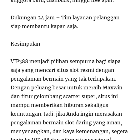
anggota baru, cashback, hingga free spin.
Dukungan 24 jam – Tim layanan pelanggan
siap membantu kapan saja.
Kesimpulan
VIP388 menjadi pilihan sempurna bagi siapa
saja yang mencari situs slot resmi dengan
pengalaman bermain yang tak terlupakan.
Dengan peluang besar untuk meraih Maxwin
dan fitur gelombang scatter super, situs ini
mampu memberikan hiburan sekaligus
keuntungan. Jadi, jika Anda ingin merasakan
pengalaman bermain slot daring yang aman,
menyenangkan, dan kaya kemenangan, segera