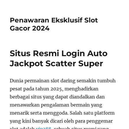
Penawaran Eksklusif Slot
Gacor 2024
Situs Resmi Login Auto
Jackpot Scatter Super
Dunia permainan slot daring semakin tumbuh
pesat pada tahun 2025, menghadirkan
berbagai situs yang dapat diandalkan dan
menawarkan pengalaman bermain yang
menarik serta menggoda. Salah satu platform
yang kini banyak dicari oleh para penggemar