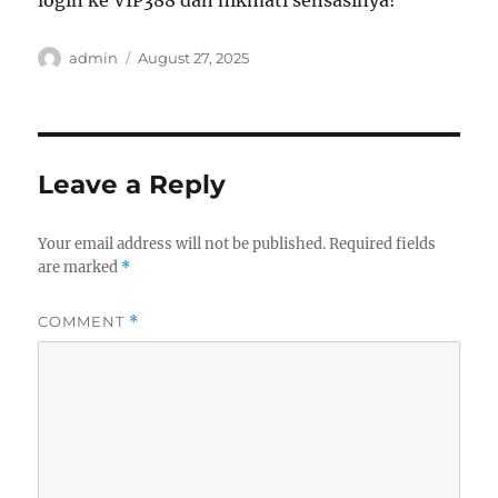
login ke VIP388 dan nikmati sensasinya!
Author
Posted
admin
August 27, 2025
on
Leave a Reply
Your email address will not be published.
Required fields
are marked
*
COMMENT
*