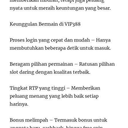
memberikan hiburan, tetapi juga peluang
nyata untuk meraih keuntungan yang besar.
Keunggulan Bermain di VIP388
Proses login yang cepat dan mudah – Hanya
membutuhkan beberapa detik untuk masuk.
Beragam pilihan permainan – Ratusan pilihan
slot daring dengan kualitas terbaik.
Tingkat RTP yang tinggi – Memberikan
peluang menang yang lebih baik setiap
harinya.
Bonus melimpah – Termasuk bonus untuk