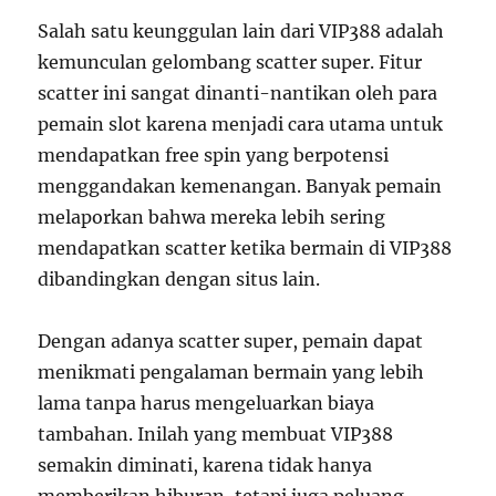
Salah satu keunggulan lain dari VIP388 adalah
kemunculan gelombang scatter super. Fitur
scatter ini sangat dinanti-nantikan oleh para
pemain slot karena menjadi cara utama untuk
mendapatkan free spin yang berpotensi
menggandakan kemenangan. Banyak pemain
melaporkan bahwa mereka lebih sering
mendapatkan scatter ketika bermain di VIP388
dibandingkan dengan situs lain.
Dengan adanya scatter super, pemain dapat
menikmati pengalaman bermain yang lebih
lama tanpa harus mengeluarkan biaya
tambahan. Inilah yang membuat VIP388
semakin diminati, karena tidak hanya