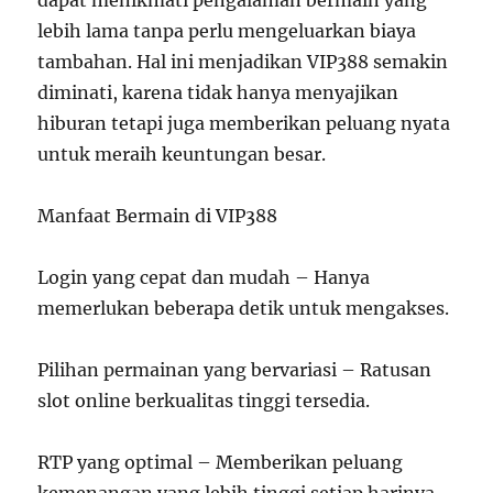
dapat menikmati pengalaman bermain yang
lebih lama tanpa perlu mengeluarkan biaya
tambahan. Hal ini menjadikan VIP388 semakin
diminati, karena tidak hanya menyajikan
hiburan tetapi juga memberikan peluang nyata
untuk meraih keuntungan besar.
Manfaat Bermain di VIP388
Login yang cepat dan mudah – Hanya
memerlukan beberapa detik untuk mengakses.
Pilihan permainan yang bervariasi – Ratusan
slot online berkualitas tinggi tersedia.
RTP yang optimal – Memberikan peluang