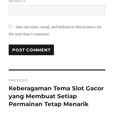
WEBSITE
Save my name, email, and website in this browser for
the next time I comment.
Post
PREVIOUS
navigation
Keberagaman Tema Slot Gacor
Previous
post:
yang Membuat Setiap
Permainan Tetap Menarik