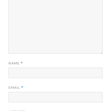
NAME
*
EMAIL
*