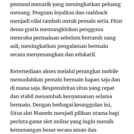
promosi menarik yang meningkatkan peluang
menang. Program loyalitas dan cashback
menjadi nilai tambah untuk pemain setia. Fitur
demo gratis memungkinkan pengguna
mencoba permainan sebelum bertaruh uang
asli, meningkatkan pengalaman bermain
secara menyenangkan dan edukatif.
Ketersediaan akses melalui perangkat mobile
memudahkan pemain bermain kapan saja dan
di mana saja. Responsivitas situs yang cepat
dan stabil menambah kenyamanan selama
bermain. Dengan berbagai keunggulan ini,
Situs slot Maxwin menjadi pilihan utama bagi
pecinta game slot online yang ingin meraih
kemenangan besar secara aman dan