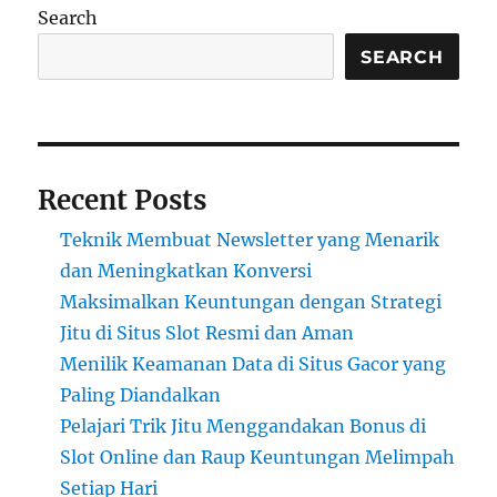
Search
SEARCH
Recent Posts
Teknik Membuat Newsletter yang Menarik
dan Meningkatkan Konversi
Maksimalkan Keuntungan dengan Strategi
Jitu di Situs Slot Resmi dan Aman
Menilik Keamanan Data di Situs Gacor yang
Paling Diandalkan
Pelajari Trik Jitu Menggandakan Bonus di
Slot Online dan Raup Keuntungan Melimpah
Setiap Hari