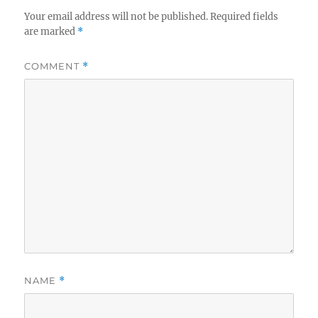
Your email address will not be published.
Required fields
are marked
*
COMMENT
*
NAME
*