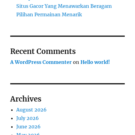
Situs Gacor Yang Menawarkan Beragam
Pilihan Permainan Menarik
Recent Comments
A WordPress Commenter
on
Hello world!
Archives
August 2026
July 2026
June 2026