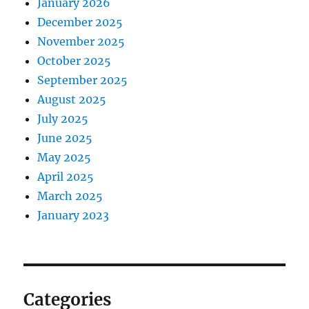
January 2026
December 2025
November 2025
October 2025
September 2025
August 2025
July 2025
June 2025
May 2025
April 2025
March 2025
January 2023
Categories