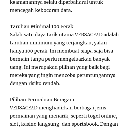
keamanannya selalu diperbaharui untuk
mencegah kebocoran data.
Taruhan Minimal 100 Perak
Salah satu daya tarik utama VERSACE4D adalah
taruhan minimum yang terjangkau, yakni
hanya 100 perak. Ini membuat siapa saja bisa
bermain tanpa perlu mengeluarkan banyak
uang. Ini merupakan pilihan yang baik bagi
mereka yang ingin mencoba peruntungannya
dengan risiko rendah.
Pilihan Permainan Beragam
VERSACE4D menghadirkan berbagai jenis
permainan yang menarik, seperti togel online,
slot, kasino langsung, dan sportsbook. Dengan