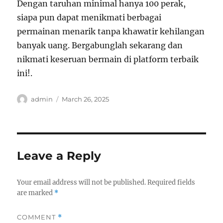
Dengan taruhan minimal hanya 100 perak,
siapa pun dapat menikmati berbagai
permainan menarik tanpa khawatir kehilangan
banyak uang. Bergabunglah sekarang dan
nikmati keseruan bermain di platform terbaik
ini!.
Author
Posted
admin
March 26, 2025
on
Leave a Reply
Your email address will not be published.
Required fields
are marked
*
COMMENT
*