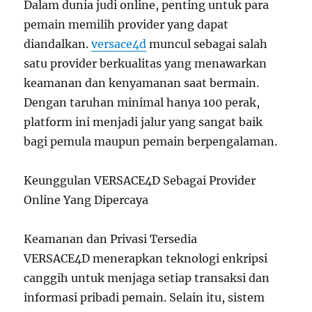
Dalam dunia judi online, penting untuk para
pemain memilih provider yang dapat
diandalkan.
versace4d
muncul sebagai salah
satu provider berkualitas yang menawarkan
keamanan dan kenyamanan saat bermain.
Dengan taruhan minimal hanya 100 perak,
platform ini menjadi jalur yang sangat baik
bagi pemula maupun pemain berpengalaman.
Keunggulan VERSACE4D Sebagai Provider
Online Yang Dipercaya
Keamanan dan Privasi Tersedia
VERSACE4D menerapkan teknologi enkripsi
canggih untuk menjaga setiap transaksi dan
informasi pribadi pemain. Selain itu, sistem