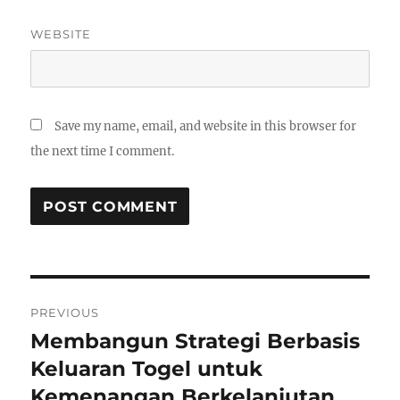
WEBSITE
Save my name, email, and website in this browser for
the next time I comment.
Post
PREVIOUS
navigation
Membangun Strategi Berbasis
Previous
post:
Keluaran Togel untuk
Kemenangan Berkelanjutan