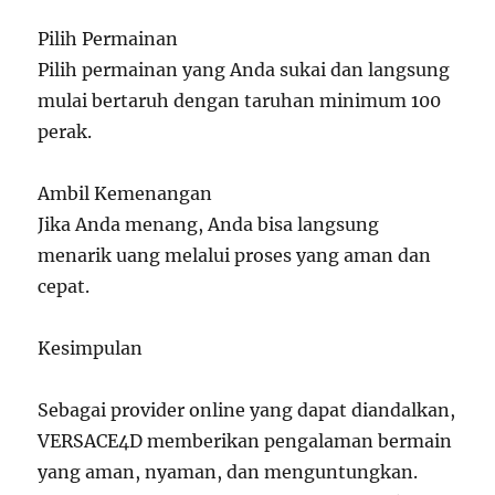
Pilih Permainan
Pilih permainan yang Anda sukai dan langsung
mulai bertaruh dengan taruhan minimum 100
perak.
Ambil Kemenangan
Jika Anda menang, Anda bisa langsung
menarik uang melalui proses yang aman dan
cepat.
Kesimpulan
Sebagai provider online yang dapat diandalkan,
VERSACE4D memberikan pengalaman bermain
yang aman, nyaman, dan menguntungkan.