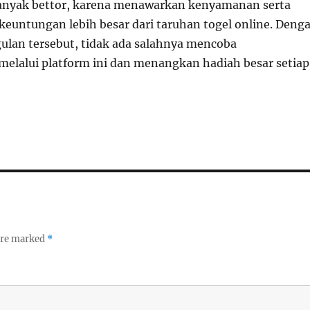
banyak bettor, karena menawarkan kenyamanan serta
keuntungan lebih besar dari taruhan togel online. Deng
ulan tersebut, tidak ada salahnya mencoba
elalui platform ini dan menangkan hadiah besar setiap
 are marked
*