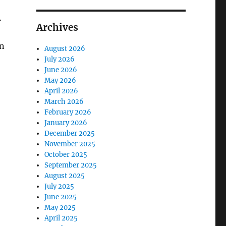
.
Archives
n
August 2026
July 2026
June 2026
May 2026
April 2026
March 2026
February 2026
January 2026
December 2025
November 2025
October 2025
September 2025
August 2025
July 2025
June 2025
May 2025
April 2025