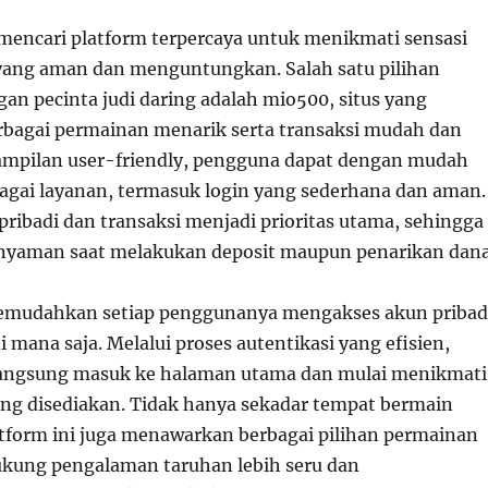
encari platform terpercaya untuk menikmati sensasi
yang aman dan menguntungkan. Salah satu pilihan
gan pecinta judi daring adalah mio500, situs yang
bagai permainan menarik serta transaksi mudah dan
ampilan user-friendly, pengguna dapat dengan mudah
gai layanan, termasuk login yang sederhana dan aman.
ribadi dan transaksi menjadi prioritas utama, sehingga
nyaman saat melakukan deposit maupun penarikan dana
emudahkan setiap penggunanya mengakses akun pribad
i mana saja. Melalui proses autentikasi yang efisien,
langsung masuk ke halaman utama dan mulai menikmati
yang disediakan. Tidak hanya sekadar tempat bermain
atform ini juga menawarkan berbagai pilihan permainan
kung pengalaman taruhan lebih seru dan