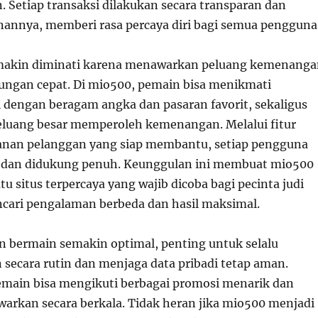
Setiap transaksi dilakukan secara transparan dan
annya, memberi rasa percaya diri bagi semua pengguna
emakin diminati karena menawarkan peluang kemenanga
ungan cepat. Di mio500, pemain bisa menikmati
 dengan beragam angka dan pasaran favorit, sekaligus
luang besar memperoleh kemenangan. Melalui fitur
anan pelanggan yang siap membantu, setiap pengguna
i dan didukung penuh. Keunggulan ini membuat mio500
tu situs terpercaya yang wajib dicoba bagi pecinta judi
cari pengalaman berbeda dan hasil maksimal.
 bermain semakin optimal, penting untuk selalu
 secara rutin dan menjaga data pribadi tetap aman.
pemain bisa mengikuti berbagai promosi menarik dan
warkan secara berkala. Tidak heran jika mio500 menjadi