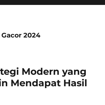
t Gacor 2024
rategi Modern yang
n Mendapat Hasil