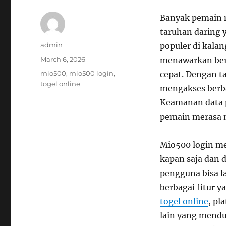
Banyak pemain m
taruhan daring 
Author
admin
populer di kalan
Posted
March 6, 2026
menawarkan ber
on
Tags
mio500
,
mio500 login
,
cepat. Dengan t
togel online
mengakses berba
Keamanan data p
pemain merasa 
Mio500 login m
kapan saja dan d
pengguna bisa 
berbagai fitur 
togel online
, pl
lain yang mendu