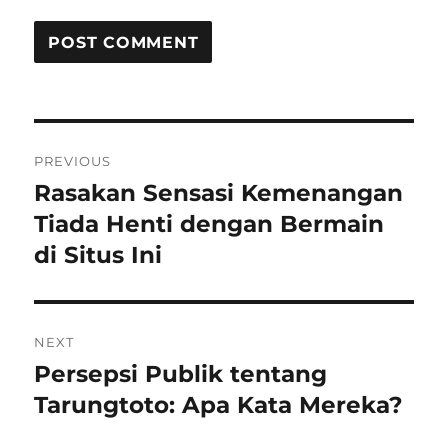
Post
PREVIOUS
navigation
Rasakan Sensasi Kemenangan
Previous
post:
Tiada Henti dengan Bermain
di Situs Ini
NEXT
Persepsi Publik tentang
Next
post:
Tarungtoto: Apa Kata Mereka?