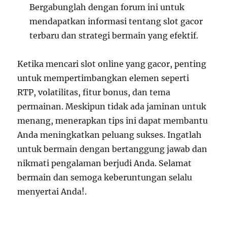
Bergabunglah dengan forum ini untuk
mendapatkan informasi tentang slot gacor
terbaru dan strategi bermain yang efektif.
Ketika mencari slot online yang gacor, penting
untuk mempertimbangkan elemen seperti
RTP, volatilitas, fitur bonus, dan tema
permainan. Meskipun tidak ada jaminan untuk
menang, menerapkan tips ini dapat membantu
Anda meningkatkan peluang sukses. Ingatlah
untuk bermain dengan bertanggung jawab dan
nikmati pengalaman berjudi Anda. Selamat
bermain dan semoga keberuntungan selalu
menyertai Anda!.