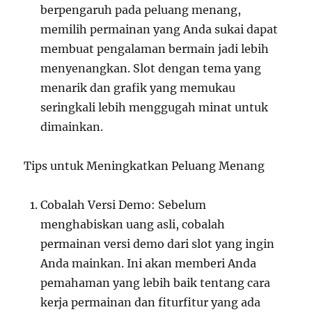
berpengaruh pada peluang menang,
memilih permainan yang Anda sukai dapat
membuat pengalaman bermain jadi lebih
menyenangkan. Slot dengan tema yang
menarik dan grafik yang memukau
seringkali lebih menggugah minat untuk
dimainkan.
Tips untuk Meningkatkan Peluang Menang
Cobalah Versi Demo: Sebelum
menghabiskan uang asli, cobalah
permainan versi demo dari slot yang ingin
Anda mainkan. Ini akan memberi Anda
pemahaman yang lebih baik tentang cara
kerja permainan dan fiturfitur yang ada