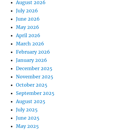
August 2026
July 2026
June 2026
May 2026
April 2026
March 2026
February 2026
January 2026
December 2025
November 2025
October 2025
September 2025
August 2025
July 2025
June 2025
May 2025