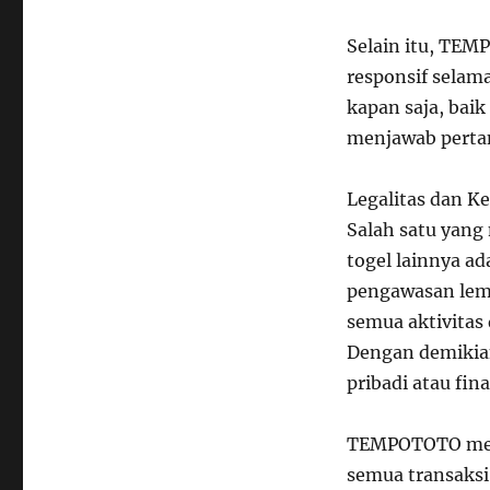
Selain itu, TE
responsif selam
kapan saja, bai
menjawab pertan
Legalitas dan
Salah satu yan
togel lainnya a
pengawasan lemb
semua aktivitas 
Dengan demikian
pribadi atau fin
TEMPOTOTO meng
semua transaksi