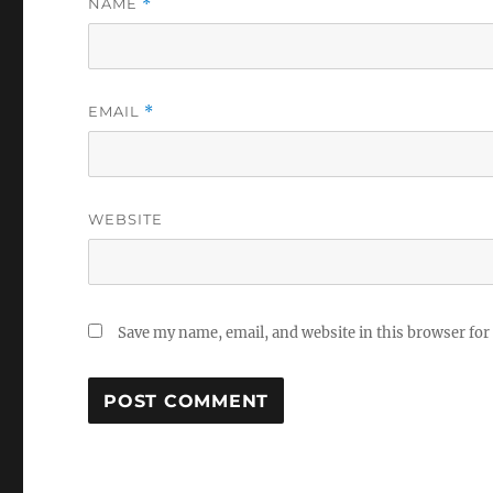
NAME
*
EMAIL
*
WEBSITE
Save my name, email, and website in this browser for