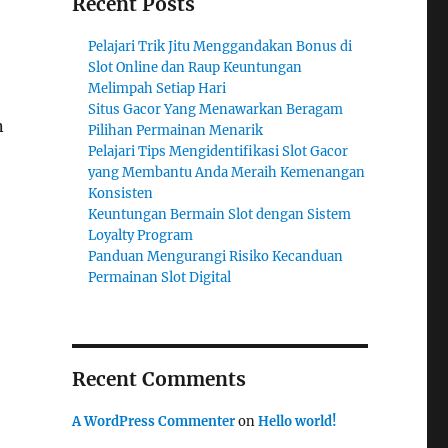
Recent Posts
Pelajari Trik Jitu Menggandakan Bonus di
Slot Online dan Raup Keuntungan
Melimpah Setiap Hari
Situs Gacor Yang Menawarkan Beragam
n
Pilihan Permainan Menarik
Pelajari Tips Mengidentifikasi Slot Gacor
yang Membantu Anda Meraih Kemenangan
Konsisten
Keuntungan Bermain Slot dengan Sistem
Loyalty Program
Panduan Mengurangi Risiko Kecanduan
Permainan Slot Digital
Recent Comments
A WordPress Commenter
on
Hello world!