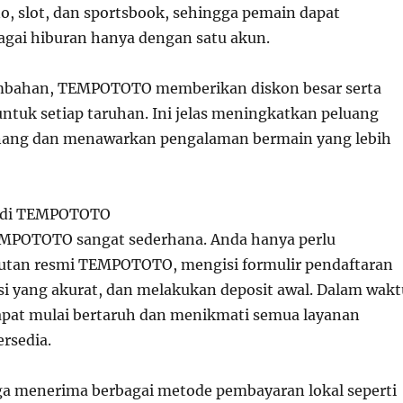
ino, slot, dan sportsbook, sehingga pemain dapat
gai hiburan hanya dengan satu akun.
bahan, TEMPOTOTO memberikan diskon besar serta
ntuk setiap taruhan. Ini jelas meningkatkan peluang
ang dan menawarkan pengalaman bermain yang lebih
g di TEMPOTOTO
EMPOTOTO sangat sederhana. Anda hanya perlu
utan resmi TEMPOTOTO, mengisi formulir pendaftaran
i yang akurat, dan melakukan deposit awal. Dalam wakt
apat mulai bertaruh dan menikmati semua layanan
rsedia.
 menerima berbagai metode pembayaran lokal seperti