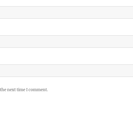
 the next time I comment.