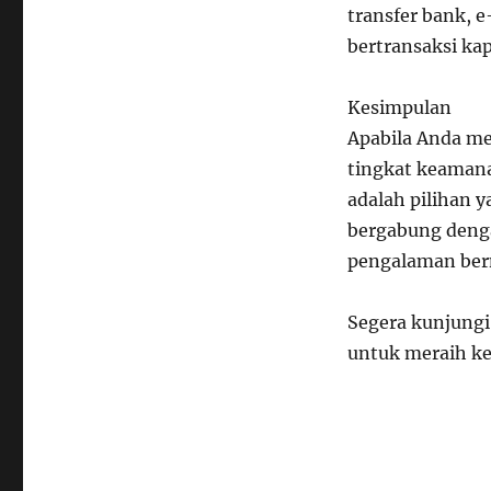
transfer bank, 
bertransaksi kap
Kesimpulan
Apabila Anda men
tingkat keaman
adalah pilihan 
bergabung denga
pengalaman berm
Segera kunjung
untuk meraih k