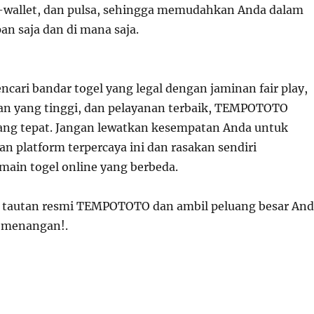
e-wallet, dan pulsa, sehingga memudahkan Anda dalam
an saja dan di mana saja.
cari bandar togel yang legal dengan jaminan fair play,
an yang tinggi, dan pelayanan terbaik, TEMPOTOTO
yang tepat. Jangan lewatkan kesempatan Anda untuk
n platform terpercaya ini dan rasakan sendiri
ain togel online yang berbeda.
i tautan resmi TEMPOTOTO dan ambil peluang besar An
emenangan!.