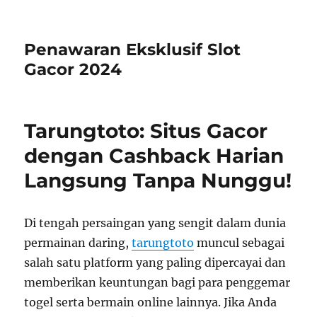
Penawaran Eksklusif Slot
Gacor 2024
Tarungtoto: Situs Gacor
dengan Cashback Harian
Langsung Tanpa Nunggu!
Di tengah persaingan yang sengit dalam dunia
permainan daring,
tarungtoto
muncul sebagai
salah satu platform yang paling dipercayai dan
memberikan keuntungan bagi para penggemar
togel serta bermain online lainnya. Jika Anda