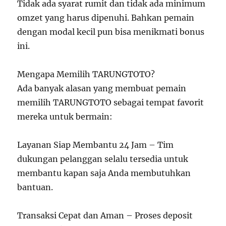
Tidak ada syarat rumit dan tidak ada minimum
omzet yang harus dipenuhi. Bahkan pemain
dengan modal kecil pun bisa menikmati bonus
ini.
Mengapa Memilih TARUNGTOTO?
Ada banyak alasan yang membuat pemain
memilih TARUNGTOTO sebagai tempat favorit
mereka untuk bermain:
Layanan Siap Membantu 24 Jam – Tim
dukungan pelanggan selalu tersedia untuk
membantu kapan saja Anda membutuhkan
bantuan.
Transaksi Cepat dan Aman – Proses deposit