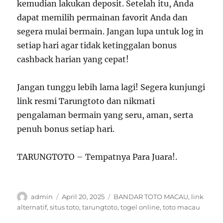
kemudian lakukan deposit. Setelah itu, Anda
dapat memilih permainan favorit Anda dan
segera mulai bermain. Jangan lupa untuk log in
setiap hari agar tidak ketinggalan bonus
cashback harian yang cepat!
Jangan tunggu lebih lama lagi! Segera kunjungi
link resmi Tarungtoto dan nikmati
pengalaman bermain yang seru, aman, serta
penuh bonus setiap hari.
TARUNGTOTO – Tempatnya Para Juara!.
Author
Posted
Tags
admin
April 20, 2025
BANDAR TOTO MACAU
,
link
on
alternatif
,
situs toto
,
tarungtoto
,
togel online
,
toto macau