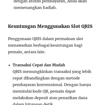
dengan aturan pembayaran, Anda akan
memenangkan hadiah.
Keuntungan Menggunakan Slot QRIS
Penggunaan QRIS dalam permainan slot
menawarkan berbagai keuntungan bagi
pemain, antara lain:
Transaksi Cepat dan Mudah
QRIS memungkinkan transaksi yang lebih
cepat dibandingkan dengan metode
pembayaran konvensional. Dengan hanya
memindai kode QR, pemain dapat
melakukan deposit atau penarikan dana
dalam hitungan detik.