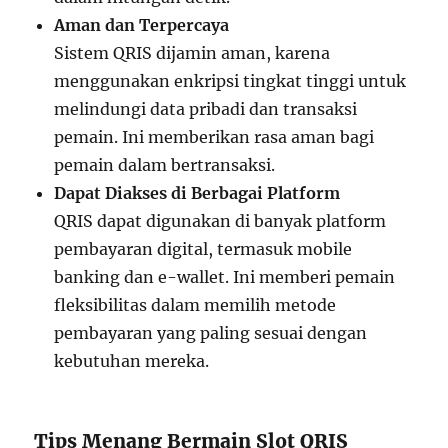
Aman dan Terpercaya
Sistem QRIS dijamin aman, karena
menggunakan enkripsi tingkat tinggi untuk
melindungi data pribadi dan transaksi
pemain. Ini memberikan rasa aman bagi
pemain dalam bertransaksi.
Dapat Diakses di Berbagai Platform
QRIS dapat digunakan di banyak platform
pembayaran digital, termasuk mobile
banking dan e-wallet. Ini memberi pemain
fleksibilitas dalam memilih metode
pembayaran yang paling sesuai dengan
kebutuhan mereka.
Tips Menang Bermain Slot QRIS