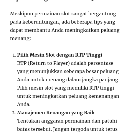
Meskipun permainan slot sangat bergantung
pada keberuntungan, ada beberapa tips yang
dapat membantu Anda meningkatkan peluang
menang:
Pilih Mesin Slot dengan RTP Tinggi
RTP (Return to Player) adalah persentase
yang menunjukkan seberapa besar peluang
Anda untuk menang dalam jangka panjang.
Pilih mesin slot yang memiliki RTP tinggi
untuk meningkatkan peluang kemenangan
Anda.
Manajemen Keuangan yang Baik
Tentukan anggaran permainan dan patuhi
batas tersebut. Jangan tergoda untuk terus