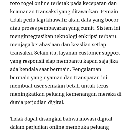
toto togel online terletak pada kecepatan dan
keamanan transaksi yang ditawarkan. Pemain
tidak perlu lagi khawatir akan data yang bocor
atau proses pembayaran yang rumit. Sistem ini
mengintegrasikan teknologi enkripsi terbaru,
menjaga kerahasiaan dan keaslian setiap
transaksi. Selain itu, layanan customer support
yang responsif siap membantu kapan saja jika
ada kendala saat bermain. Pengalaman
bermain yang nyaman dan transparan ini
membuat user semakin betah untuk terus
meningkatkan peluang kemenangan mereka di
dunia perjudian digital.
Tidak dapat disangkal bahwa inovasi digital
dalam perjudian online membuka peluang