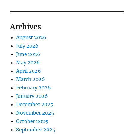
Archives
August 2026
July 2026
June 2026
May 2026
April 2026
March 2026
February 2026
January 2026
December 2025
November 2025
October 2025
September 2025