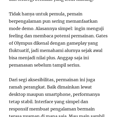
Tidak hanya untuk pemula, pemain
berpengalaman pun sering memanfaatkan
mode demo. Alasannya simpel: ingin menguji
feeling dan membaca potensi permainan. Gates
of Olympus dikenal dengan gameplay yang
fluktuatif, jadi memahami alurnya sejak awal
bisa menjadi nilai plus. Anggap saja ini
pemanasan sebelum tampil serius.
Dari segi aksesibilitas, permainan ini juga
ramah perangkat. Baik dimainkan lewat
desktop maupun smartphone, performanya
tetap stabil. Interface yang simpel dan
responsif membuat pengalaman bermain
terasa nyaman di mana saja. Mau main sambil