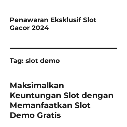
Penawaran Eksklusif Slot
Gacor 2024
Tag:
slot demo
Maksimalkan
Keuntungan Slot dengan
Memanfaatkan Slot
Demo Gratis