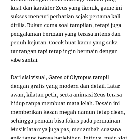
kuat dan karakter Zeus yang ikonik, game ini
sukses mencuri perhatian sejak pertama kali
dirilis. Bukan cuma soal tampilan, tetapi juga
pengalaman bermain yang terasa intens dan
penuh kejutan. Cocok buat kamu yang suka
tantangan tapi tetap ingin bermain dengan
vibe santai.
Dari sisi visual, Gates of Olympus tampil
dengan grafis yang modern dan detail. Latar
awan, kilatan petir, serta animasi Zeus terasa
hidup tanpa membuat mata lelah. Desain ini
memberikan kesan megah namun tetap clean,
sehingga pemain bisa fokus pada permainan.
Musik latarnya juga pas, menambah suasana
epik tanpa terasa berlebihan. Intinya, main slot