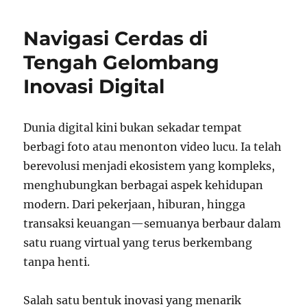
Petir
Zeus
Navigasi Cerdas di
di
Slot
Tengah Gelombang
Demo
Inovasi Digital
Gates
of
Olympus
yang
Dunia digital kini bukan sekadar tempat
Bikin
berbagi foto atau menonton video lucu. Ia telah
Penasaran
berevolusi menjadi ekosistem yang kompleks,
menghubungkan berbagai aspek kehidupan
modern. Dari pekerjaan, hiburan, hingga
transaksi keuangan—semuanya berbaur dalam
satu ruang virtual yang terus berkembang
tanpa henti.
Salah satu bentuk inovasi yang menarik