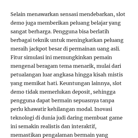
Selain menawarkan sensasi mendebarkan, slot
demo juga memberikan peluang belajar yang
sangat berharga. Pengguna bisa berlatih
berbagai teknik untuk meningkatkan peluang
meraih jackpot besar di permainan uang asli.
Fitur simulasi ini memungkinkan pemain
mengenal beragam tema menarik, mulai dari
petualangan luar angkasa hingga kisah mistis
yang memikat hati. Keuntungan lainnya, slot
demo tidak memerlukan deposit, sehingga
pengguna dapat bermain sepuasnya tanpa
perlu khawatir kehilangan modal. Inovasi
teknologi di dunia judi daring membuat game
ini semakin realistis dan interaktif,
memastikan pengalaman bermain yang