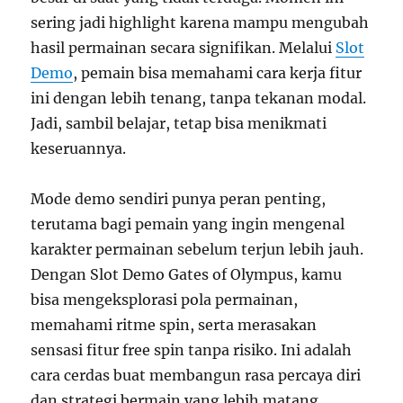
sering jadi highlight karena mampu mengubah
hasil permainan secara signifikan. Melalui
Slot
Demo
, pemain bisa memahami cara kerja fitur
ini dengan lebih tenang, tanpa tekanan modal.
Jadi, sambil belajar, tetap bisa menikmati
keseruannya.
Mode demo sendiri punya peran penting,
terutama bagi pemain yang ingin mengenal
karakter permainan sebelum terjun lebih jauh.
Dengan Slot Demo Gates of Olympus, kamu
bisa mengeksplorasi pola permainan,
memahami ritme spin, serta merasakan
sensasi fitur free spin tanpa risiko. Ini adalah
cara cerdas buat membangun rasa percaya diri
dan strategi bermain yang lebih matang.