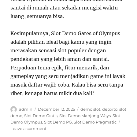
santai di rumah atau sekadar mengisi waktu
luang, semuanya bisa.
Kesimpulannya, Slot Demo Gates of Olympus
adalah pilihan ideal bagi kamu yang ingin
merasakan sensasi slot populer dengan
pendekatan yang lebih aman dan santai.
Perpaduan tema epik, fitur menarik, dan
gameplay yang seru menjadikan game ini layak
masuk daftar wajib coba. Kalau bisa seru tanpa
ribet, kenapa harus mikir dua kali?
Author
Posted
Tags
admin
December 12, 2025
demo slot
,
depxito
,
slot
on
demo
,
Slot Demo Gratis
,
Slot Demo Mahjong Ways
,
Slot
Demo Olympus
,
Slot Demo PG
,
Slot Demo Pragmatic
on
Leave a comment
Sensasi