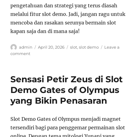
pengetahuan dan strategi yang terus diasah
melalui fitur slot demo. Jadi, jangan ragu untuk
mencoba dan rasakan serunya bermain slot
kapan saja dan di mana saja!
Author
Posted
Tags
admin
April 20, 2026
slot
,
slot demo
Leave a
on
on
comment
Maksimalkan
Keuntungan
Slot
Sensasi Petir Zeus di Slot
dengan
Memanfaatkan
Demo Gates of Olympus
Slot
yang Bikin Penasaran
Demo
Gratis
Slot Demo Gates of Olympus menjadi magnet
tersendiri bagi para penggemar permainan slot
online. Dengan tema mitologi Yunani yang