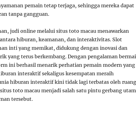
yamanan pemain tetap terjaga, sehingga mereka dapat
ran tanpa gangguan.
han, judi online melalui situs toto macau menawarkan
antara hiburan, keamanan, dan interaktivitas. Slot
an inti yang memikat, didukung dengan inovasi dan
arik yang terus berkembang. Dengan pengalaman berma
form ini berhasil menarik perhatian pemain modern yang
buran interaktif sekaligus kesempatan meraih
a hiburan interaktif kini tidak lagi terbatas oleh ruan
 situs toto macau menjadi salah satu pintu gerbang uta
man tersebut.