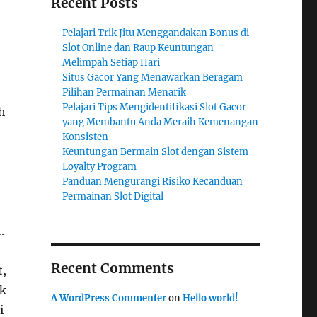
Recent Posts
Pelajari Trik Jitu Menggandakan Bonus di
Slot Online dan Raup Keuntungan
Melimpah Setiap Hari
Situs Gacor Yang Menawarkan Beragam
Pilihan Permainan Menarik
Pelajari Tips Mengidentifikasi Slot Gacor
h
yang Membantu Anda Meraih Kemenangan
Konsisten
Keuntungan Bermain Slot dengan Sistem
Loyalty Program
Panduan Mengurangi Risiko Kecanduan
Permainan Slot Digital
.
Recent Comments
t,
ik
A WordPress Commenter
on
Hello world!
i