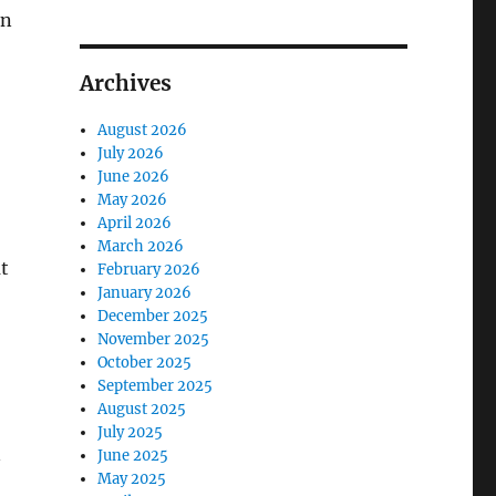
an
Archives
August 2026
July 2026
June 2026
May 2026
April 2026
March 2026
t
February 2026
January 2026
December 2025
November 2025
October 2025
September 2025
August 2025
July 2025
n
June 2025
May 2025