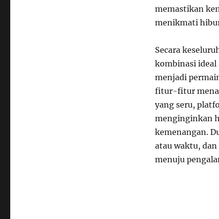
memastikan ken
menikmati hibu
Secara keseluru
kombinasi ideal 
menjadi permain
fitur-fitur men
yang seru, plat
menginginkan hi
kemenangan. Duni
atau waktu, dan
menuju pengala