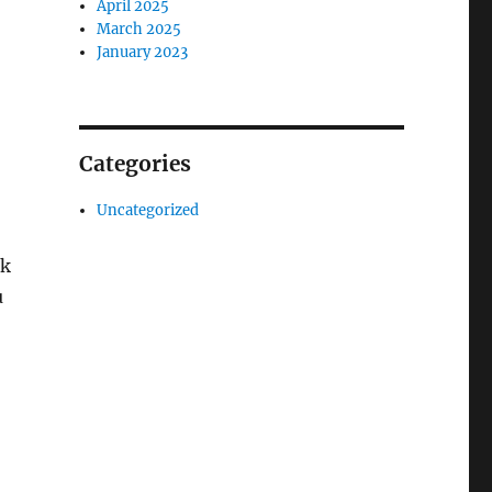
April 2025
March 2025
January 2023
Categories
Uncategorized
uk
u