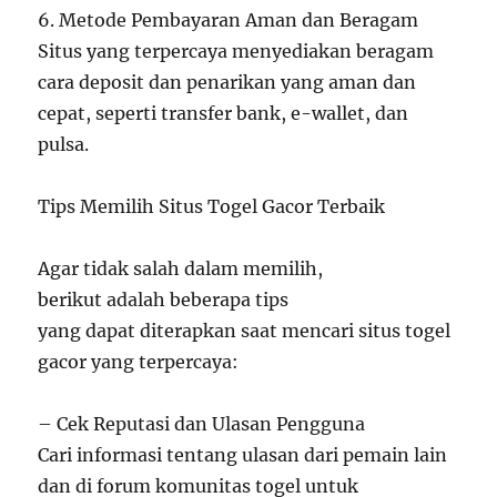
6. Metode Pembayaran Aman dan Beragam
Situs yang terpercaya menyediakan beragam
cara deposit dan penarikan yang aman dan
cepat, seperti transfer bank, e-wallet, dan
pulsa.
Tips Memilih Situs Togel Gacor Terbaik
Agar tidak salah dalam memilih,
berikut adalah beberapa tips
yang dapat diterapkan saat mencari situs togel
gacor yang terpercaya:
– Cek Reputasi dan Ulasan Pengguna
Cari informasi tentang ulasan dari pemain lain
dan di forum komunitas togel untuk