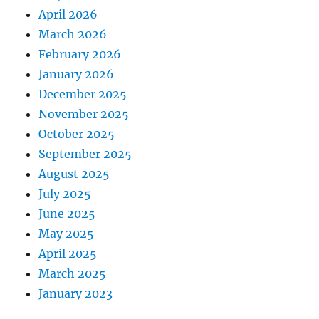
April 2026
March 2026
February 2026
January 2026
December 2025
November 2025
October 2025
September 2025
August 2025
July 2025
June 2025
May 2025
April 2025
March 2025
January 2023