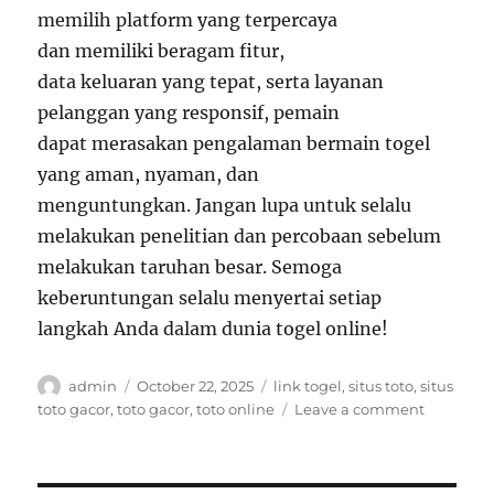
memilih platform yang terpercaya
dan memiliki beragam fitur,
data keluaran yang tepat, serta layanan
pelanggan yang responsif, pemain
dapat merasakan pengalaman bermain togel
yang aman, nyaman, dan
menguntungkan. Jangan lupa untuk selalu
melakukan penelitian dan percobaan sebelum
melakukan taruhan besar. Semoga
keberuntungan selalu menyertai setiap
langkah Anda dalam dunia togel online!
Author
Posted
Tags
admin
October 22, 2025
link togel
,
situs toto
,
situs
on
on
toto gacor
,
toto gacor
,
toto online
Leave a comment
Peran
Analisis
Prediksi