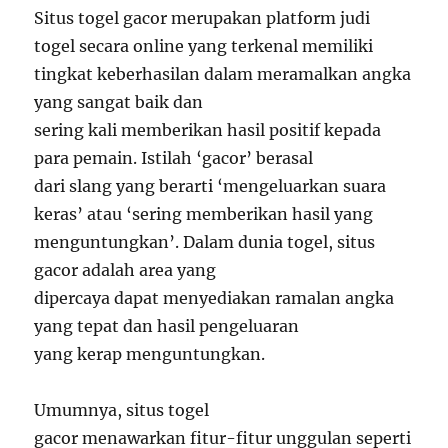
Situs togel gacor merupakan platform judi
togel secara online yang terkenal memiliki
tingkat keberhasilan dalam meramalkan angka
yang sangat baik dan
sering kali memberikan hasil positif kepada
para pemain. Istilah ‘gacor’ berasal
dari slang yang berarti ‘mengeluarkan suara
keras’ atau ‘sering memberikan hasil yang
menguntungkan’. Dalam dunia togel, situs
gacor adalah area yang
dipercaya dapat menyediakan ramalan angka
yang tepat dan hasil pengeluaran
yang kerap menguntungkan.
Umumnya, situs togel
gacor menawarkan fitur-fitur unggulan seperti