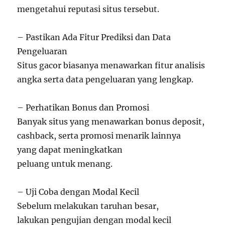
mengetahui reputasi situs tersebut.
– Pastikan Ada Fitur Prediksi dan Data
Pengeluaran
Situs gacor biasanya menawarkan fitur analisis
angka serta data pengeluaran yang lengkap.
– Perhatikan Bonus dan Promosi
Banyak situs yang menawarkan bonus deposit,
cashback, serta promosi menarik lainnya
yang dapat meningkatkan
peluang untuk menang.
– Uji Coba dengan Modal Kecil
Sebelum melakukan taruhan besar,
lakukan pengujian dengan modal kecil