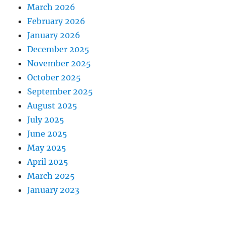
March 2026
February 2026
January 2026
December 2025
November 2025
October 2025
September 2025
August 2025
July 2025
June 2025
May 2025
April 2025
March 2025
January 2023