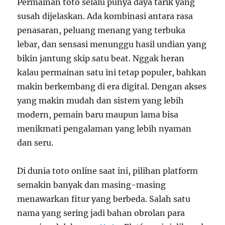
Permainan toto selalu punya daya tarik yang
Tajam
susah dijelaskan. Ada kombinasi antara rasa
penasaran, peluang menang yang terbuka
lebar, dan sensasi menunggu hasil undian yang
bikin jantung skip satu beat. Nggak heran
kalau permainan satu ini tetap populer, bahkan
makin berkembang di era digital. Dengan akses
yang makin mudah dan sistem yang lebih
modern, pemain baru maupun lama bisa
menikmati pengalaman yang lebih nyaman
dan seru.
Di dunia toto online saat ini, pilihan platform
semakin banyak dan masing-masing
menawarkan fitur yang berbeda. Salah satu
nama yang sering jadi bahan obrolan para