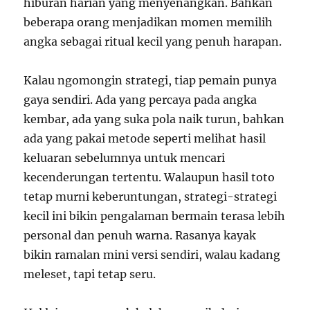
hiburan harian yang menyenangkan. Bahkan
beberapa orang menjadikan momen memilih
angka sebagai ritual kecil yang penuh harapan.
Kalau ngomongin strategi, tiap pemain punya
gaya sendiri. Ada yang percaya pada angka
kembar, ada yang suka pola naik turun, bahkan
ada yang pakai metode seperti melihat hasil
keluaran sebelumnya untuk mencari
kecenderungan tertentu. Walaupun hasil toto
tetap murni keberuntungan, strategi-strategi
kecil ini bikin pengalaman bermain terasa lebih
personal dan penuh warna. Rasanya kayak
bikin ramalan mini versi sendiri, walau kadang
meleset, tapi tetap seru.