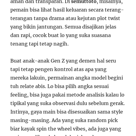
aman dan transparan. Di
semuttoto
, misalnya,
pemain bisa lihat hasil keluaran secara terang-
terangan tanpa drama atau kejutan plot twist
yang bikin jantungan. Semua disajikan jelas
dan rapi, cocok buat lo yang suka suasana
tenang tapi tetap nagih.
Buat anak-anak Gen Z yang demen hal seru
tapi tetap pengen kontrol atas apa yang
mereka lakuin, permainan angka model begini
tuh relate abis. Lo bisa pilih angka sesuai
feeling, bisa juga pakai metode analisis kalau lo
tipikal yang suka observasi dulu sebelum gerak.
Intinya, gaya main bisa disesuaikan sama style
masing-masing. Ada yang suka random pick
biar kayak spin the wheel vibes, ada juga yang