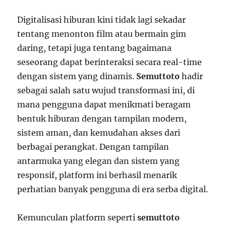
Digitalisasi hiburan kini tidak lagi sekadar
tentang menonton film atau bermain gim
daring, tetapi juga tentang bagaimana
seseorang dapat berinteraksi secara real-time
dengan sistem yang dinamis.
Semuttoto
hadir
sebagai salah satu wujud transformasi ini, di
mana pengguna dapat menikmati beragam
bentuk hiburan dengan tampilan modern,
sistem aman, dan kemudahan akses dari
berbagai perangkat. Dengan tampilan
antarmuka yang elegan dan sistem yang
responsif, platform ini berhasil menarik
perhatian banyak pengguna di era serba digital.
Kemunculan platform seperti
semuttoto