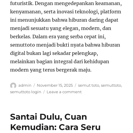
futuristik. Dengan mengedepankan keamanan,
kenyamanan, serta inovasi teknologi, platform
ini menunjukkan bahwa hiburan daring dapat
menjadi sesuatu yang elegan, modern, dan
berkelas. Dalam era yang serba cepat ini,
semuttoto menjadi bukti nyata bahwa hiburan
digital bukan lagi sekadar pelengkap,
melainkan bagian integral dari kehidupan
modern yang terus bergerak maju.
Author
Posted
Tags
admin
November 15, 2025
semut toto
,
semuttoto
,
on
on
semuttoto login
Leave a comment
Era
Baru
Digitalisasi
Santai Dulu, Cuan
Hiburan
yang
Kemudian: Cara Seru
Mengguncang