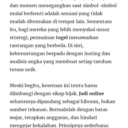
dan momen menegangkan saat simbol-simbol
mulai berhenti adalah sensasi yang tidak
mudah ditemukan di tempat lain. Sementara
itu, bagi mereka yang lebih menyukai unsur
strategi, permainan
togel
menawarkan
tantangan yang berbeda. Di sini,
keberuntungan berpadu dengan insting dan
analisis angka yang membuat setiap taruhan
terasa unik.
Meski begitu, keseruan ini tentu harus
diimbangi dengan sikap bijak.
Judi online
seharusnya dipandang sebagai hiburan, bukan
sumber tekanan. Bermainlah dengan batas
wajar, tetapkan anggaran, dan hindari
mengejar kekalahan. Prinsipnya sederhana: