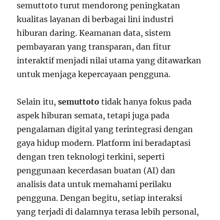
semuttoto turut mendorong peningkatan
kualitas layanan di berbagai lini industri
hiburan daring. Keamanan data, sistem
pembayaran yang transparan, dan fitur
interaktif menjadi nilai utama yang ditawarkan
untuk menjaga kepercayaan pengguna.
Selain itu,
semuttoto
tidak hanya fokus pada
aspek hiburan semata, tetapi juga pada
pengalaman digital yang terintegrasi dengan
gaya hidup modern. Platform ini beradaptasi
dengan tren teknologi terkini, seperti
penggunaan kecerdasan buatan (AI) dan
analisis data untuk memahami perilaku
pengguna. Dengan begitu, setiap interaksi
yang terjadi di dalamnya terasa lebih personal,