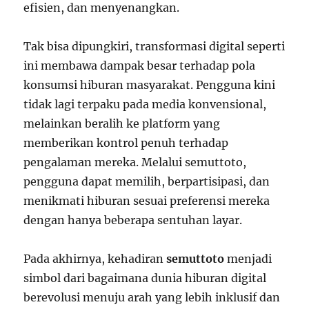
efisien, dan menyenangkan.
Tak bisa dipungkiri, transformasi digital seperti
ini membawa dampak besar terhadap pola
konsumsi hiburan masyarakat. Pengguna kini
tidak lagi terpaku pada media konvensional,
melainkan beralih ke platform yang
memberikan kontrol penuh terhadap
pengalaman mereka. Melalui semuttoto,
pengguna dapat memilih, berpartisipasi, dan
menikmati hiburan sesuai preferensi mereka
dengan hanya beberapa sentuhan layar.
Pada akhirnya, kehadiran
semuttoto
menjadi
simbol dari bagaimana dunia hiburan digital
berevolusi menuju arah yang lebih inklusif dan