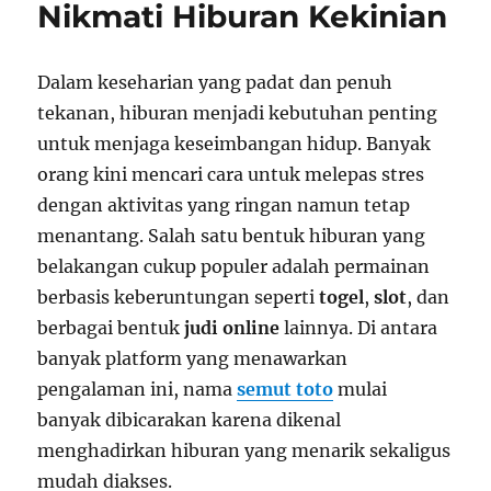
Nikmati Hiburan Kekinian
Dunia
Maya
Dalam keseharian yang padat dan penuh
tekanan, hiburan menjadi kebutuhan penting
untuk menjaga keseimbangan hidup. Banyak
orang kini mencari cara untuk melepas stres
dengan aktivitas yang ringan namun tetap
menantang. Salah satu bentuk hiburan yang
belakangan cukup populer adalah permainan
berbasis keberuntungan seperti
togel
,
slot
, dan
berbagai bentuk
judi online
lainnya. Di antara
banyak platform yang menawarkan
pengalaman ini, nama
semut toto
mulai
banyak dibicarakan karena dikenal
menghadirkan hiburan yang menarik sekaligus
mudah diakses.