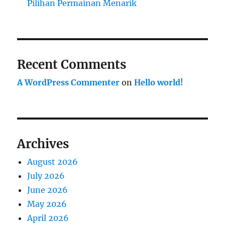
Pilihan Permainan Menarik
Recent Comments
A WordPress Commenter
on
Hello world!
Archives
August 2026
July 2026
June 2026
May 2026
April 2026