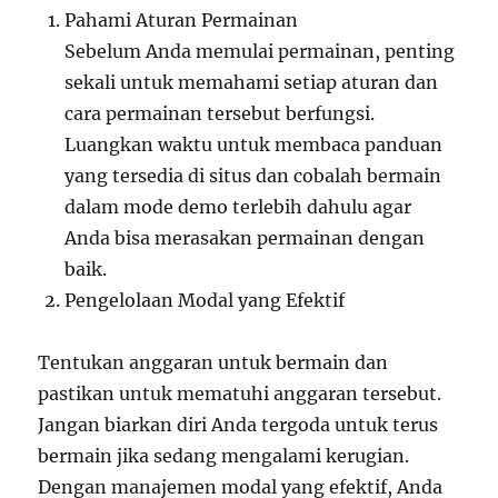
Pahami Aturan Permainan
Sebelum Anda memulai permainan, penting
sekali untuk memahami setiap aturan dan
cara permainan tersebut berfungsi.
Luangkan waktu untuk membaca panduan
yang tersedia di situs dan cobalah bermain
dalam mode demo terlebih dahulu agar
Anda bisa merasakan permainan dengan
baik.
Pengelolaan Modal yang Efektif
Tentukan anggaran untuk bermain dan
pastikan untuk mematuhi anggaran tersebut.
Jangan biarkan diri Anda tergoda untuk terus
bermain jika sedang mengalami kerugian.
Dengan manajemen modal yang efektif, Anda