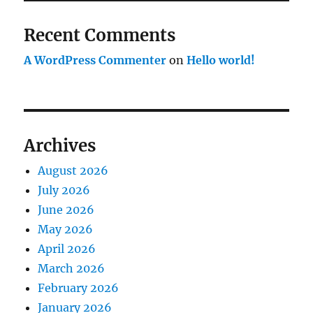
Recent Comments
A WordPress Commenter
on
Hello world!
Archives
August 2026
July 2026
June 2026
May 2026
April 2026
March 2026
February 2026
January 2026