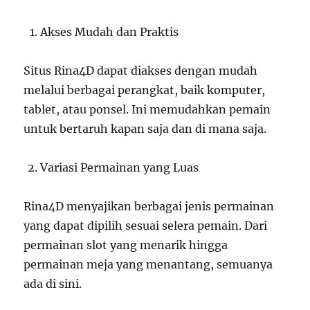
Akses Mudah dan Praktis
Situs Rina4D dapat diakses dengan mudah
melalui berbagai perangkat, baik komputer,
tablet, atau ponsel. Ini memudahkan pemain
untuk bertaruh kapan saja dan di mana saja.
Variasi Permainan yang Luas
Rina4D menyajikan berbagai jenis permainan
yang dapat dipilih sesuai selera pemain. Dari
permainan slot yang menarik hingga
permainan meja yang menantang, semuanya
ada di sini.