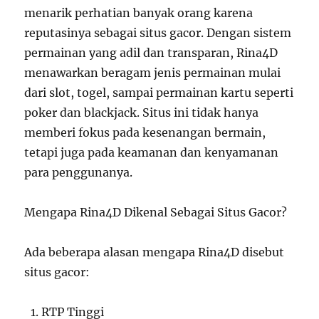
menarik perhatian banyak orang karena
reputasinya sebagai situs gacor. Dengan sistem
permainan yang adil dan transparan, Rina4D
menawarkan beragam jenis permainan mulai
dari slot, togel, sampai permainan kartu seperti
poker dan blackjack. Situs ini tidak hanya
memberi fokus pada kesenangan bermain,
tetapi juga pada keamanan dan kenyamanan
para penggunanya.
Mengapa Rina4D Dikenal Sebagai Situs Gacor?
Ada beberapa alasan mengapa Rina4D disebut
situs gacor:
RTP Tinggi