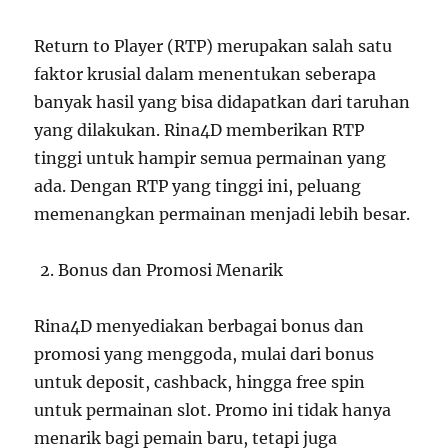
Return to Player (RTP) merupakan salah satu
faktor krusial dalam menentukan seberapa
banyak hasil yang bisa didapatkan dari taruhan
yang dilakukan. Rina4D memberikan RTP
tinggi untuk hampir semua permainan yang
ada. Dengan RTP yang tinggi ini, peluang
memenangkan permainan menjadi lebih besar.
Bonus dan Promosi Menarik
Rina4D menyediakan berbagai bonus dan
promosi yang menggoda, mulai dari bonus
untuk deposit, cashback, hingga free spin
untuk permainan slot. Promo ini tidak hanya
menarik bagi pemain baru, tetapi juga