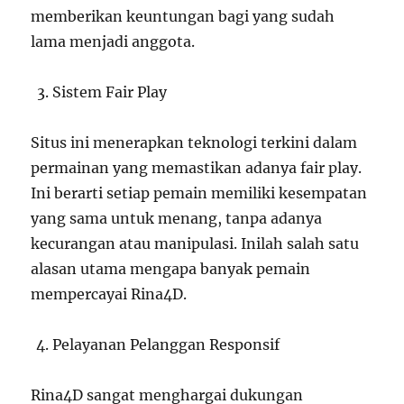
memberikan keuntungan bagi yang sudah
lama menjadi anggota.
Sistem Fair Play
Situs ini menerapkan teknologi terkini dalam
permainan yang memastikan adanya fair play.
Ini berarti setiap pemain memiliki kesempatan
yang sama untuk menang, tanpa adanya
kecurangan atau manipulasi. Inilah salah satu
alasan utama mengapa banyak pemain
mempercayai Rina4D.
Pelayanan Pelanggan Responsif
Rina4D sangat menghargai dukungan