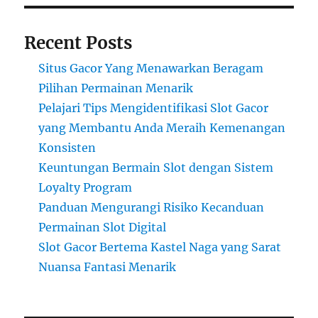
Recent Posts
Situs Gacor Yang Menawarkan Beragam
Pilihan Permainan Menarik
Pelajari Tips Mengidentifikasi Slot Gacor
yang Membantu Anda Meraih Kemenangan
Konsisten
Keuntungan Bermain Slot dengan Sistem
Loyalty Program
Panduan Mengurangi Risiko Kecanduan
Permainan Slot Digital
Slot Gacor Bertema Kastel Naga yang Sarat
Nuansa Fantasi Menarik