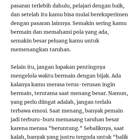
pasaran terlebih dahulu, pelajari dengan baik,
dan setelah itu kamu bisa mulai bereksperimen
dengan pasaran lainnya. Semakin sering kamu
bermain dan memahami pola yang ada,
semakin besar peluang kamu untuk
memenangkan taruhan.
Selain itu, jangan lupakan pentingnya
mengelola waktu bermain dengan bijak. Ada
kalanya kamu merasa terus-terusan ingin
bermain, terutama saat menang besar. Namun,
yang perlu diingat adalah, jangan terlalu
terbawa emosi. Saat menang, banyak pemain
jadi terburu-buru memasang taruhan besar
karena merasa “beruntung.” Sebaliknya, saat
kalah, banyak yang justru tergoda untuk “balik