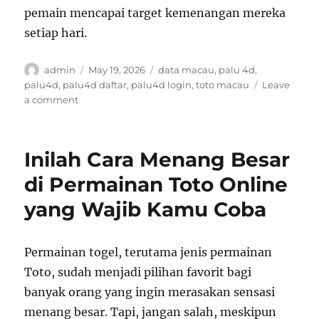
pemain mencapai target kemenangan mereka
setiap hari.
Author
Posted
Tags
admin
May 19, 2026
data macau
,
palu 4d
,
on
palu4d
,
palu4d daftar
,
palu4d login
,
toto macau
Leave
on
a comment
Rahasia
Menang
Besar
Inilah Cara Menang Besar
Togel
Online
di Permainan Toto Online
Berawal
yang Wajib Kamu Coba
dari
Data
Macau
yang
Permainan togel, terutama jenis permainan
Tepat
Toto, sudah menjadi pilihan favorit bagi
dan
banyak orang yang ingin merasakan sensasi
Akurat
menang besar. Tapi, jangan salah, meskipun