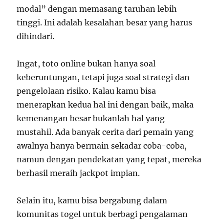
modal” dengan memasang taruhan lebih
tinggi. Ini adalah kesalahan besar yang harus
dihindari.
Ingat, toto online bukan hanya soal
keberuntungan, tetapi juga soal strategi dan
pengelolaan risiko. Kalau kamu bisa
menerapkan kedua hal ini dengan baik, maka
kemenangan besar bukanlah hal yang
mustahil. Ada banyak cerita dari pemain yang
awalnya hanya bermain sekadar coba-coba,
namun dengan pendekatan yang tepat, mereka
berhasil meraih jackpot impian.
Selain itu, kamu bisa bergabung dalam
komunitas togel untuk berbagi pengalaman