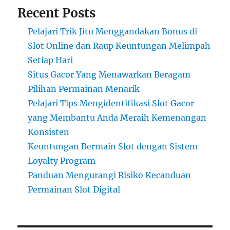
Recent Posts
Pelajari Trik Jitu Menggandakan Bonus di
Slot Online dan Raup Keuntungan Melimpah
Setiap Hari
Situs Gacor Yang Menawarkan Beragam
Pilihan Permainan Menarik
Pelajari Tips Mengidentifikasi Slot Gacor
yang Membantu Anda Meraih Kemenangan
Konsisten
Keuntungan Bermain Slot dengan Sistem
Loyalty Program
Panduan Mengurangi Risiko Kecanduan
Permainan Slot Digital