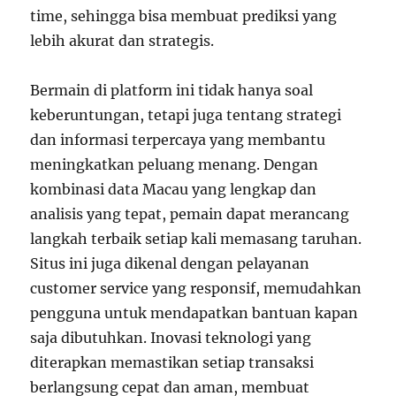
time, sehingga bisa membuat prediksi yang
lebih akurat dan strategis.
Bermain di platform ini tidak hanya soal
keberuntungan, tetapi juga tentang strategi
dan informasi terpercaya yang membantu
meningkatkan peluang menang. Dengan
kombinasi data Macau yang lengkap dan
analisis yang tepat, pemain dapat merancang
langkah terbaik setiap kali memasang taruhan.
Situs ini juga dikenal dengan pelayanan
customer service yang responsif, memudahkan
pengguna untuk mendapatkan bantuan kapan
saja dibutuhkan. Inovasi teknologi yang
diterapkan memastikan setiap transaksi
berlangsung cepat dan aman, membuat