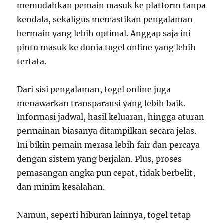
memudahkan pemain masuk ke platform tanpa
kendala, sekaligus memastikan pengalaman
bermain yang lebih optimal. Anggap saja ini
pintu masuk ke dunia togel online yang lebih
tertata.
Dari sisi pengalaman, togel online juga
menawarkan transparansi yang lebih baik.
Informasi jadwal, hasil keluaran, hingga aturan
permainan biasanya ditampilkan secara jelas.
Ini bikin pemain merasa lebih fair dan percaya
dengan sistem yang berjalan. Plus, proses
pemasangan angka pun cepat, tidak berbelit,
dan minim kesalahan.
Namun, seperti hiburan lainnya, togel tetap