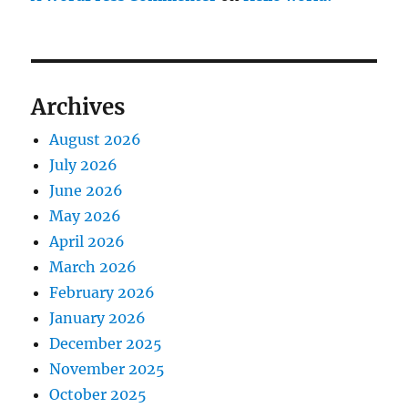
Archives
August 2026
July 2026
June 2026
May 2026
April 2026
March 2026
February 2026
January 2026
December 2025
November 2025
October 2025