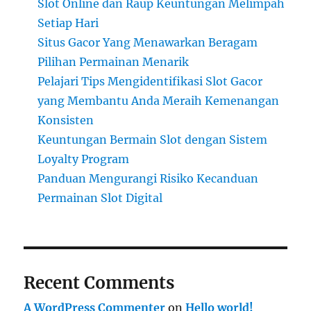
Slot Online dan Raup Keuntungan Melimpah
Setiap Hari
Situs Gacor Yang Menawarkan Beragam
Pilihan Permainan Menarik
Pelajari Tips Mengidentifikasi Slot Gacor
yang Membantu Anda Meraih Kemenangan
Konsisten
Keuntungan Bermain Slot dengan Sistem
Loyalty Program
Panduan Mengurangi Risiko Kecanduan
Permainan Slot Digital
Recent Comments
A WordPress Commenter
on
Hello world!