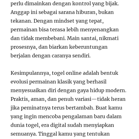
perlu dimainkan dengan kontrol yang bijak.
Anggap ini sebagai sarana hiburan, bukan
tekanan. Dengan mindset yang tepat,
permainan bisa terasa lebih menyenangkan
dan tidak membebani. Main santai, nikmati
prosesnya, dan biarkan keberuntungan
berjalan dengan caranya sendiri.
Kesimpulannya, togel online adalah bentuk
evolusi permainan klasik yang berhasil
menyesuaikan diri dengan gaya hidup modern.
Praktis, aman, dan penuh variasi—tidak heran
jika peminatnya terus bertambah. Buat kamu
yang ingin mencoba pengalaman baru dalam
dunia togel, era digital sudah menyiapkan
semuanya. Tinggal kamu yang tentukan