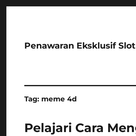
Penawaran Eksklusif Slo
Tag:
meme 4d
Pelajari Cara Me