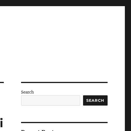
Search
SEARCH
i