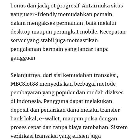
bonus dan jackpot progresif. Antarmuka situs
yang user-friendly memudahkan pemain
dalam mengakses permainan, baik melalui
desktop maupun perangkat mobile. Kecepatan
server yang stabil juga memastikan
pengalaman bermain yang lancar tanpa
gangguan.
Selanjutnya, dari sisi kemudahan transaksi,
MBCSlot88 menyediakan berbagai metode
pembayaran yang populer dan mudah diakses
di Indonesia. Pengguna dapat melakukan
deposit dan penarikan dana melalui transfer
bank lokal, e-wallet, maupun pulsa dengan
proses cepat dan tanpa biaya tambahan. Sistem
verifikasi transaksi yang efisien juga