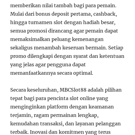
memberikan nilai tambah bagi para pemain.
Mulai dari bonus deposit pertama, cashback,
hingga turnamen slot dengan hadiah besar,
semua promosi dirancang agar pemain dapat
memaksimalkan peluang kemenangan
sekaligus menambah keseruan bermain. Setiap
promo dilengkapi dengan syarat dan ketentuan
yang jelas agar pengguna dapat
memanfaatkannya secara optimal.
Secara keseluruhan, MBCSlot88 adalah pilihan
tepat bagi para pencinta slot online yang
menginginkan platform dengan keamanan
terjamin, ragam permainan lengkap,
kemudahan transaksi, dan layanan pelanggan
terbaik. Inovasi dan komitmen yang terus