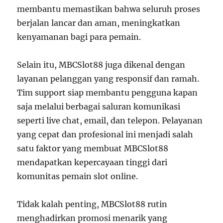
membantu memastikan bahwa seluruh proses
berjalan lancar dan aman, meningkatkan
kenyamanan bagi para pemain.
Selain itu, MBCSlot88 juga dikenal dengan
layanan pelanggan yang responsif dan ramah.
Tim support siap membantu pengguna kapan
saja melalui berbagai saluran komunikasi
seperti live chat, email, dan telepon. Pelayanan
yang cepat dan profesional ini menjadi salah
satu faktor yang membuat MBCSlot88
mendapatkan kepercayaan tinggi dari
komunitas pemain slot online.
Tidak kalah penting, MBCSlot88 rutin
menghadirkan promosi menarik yang