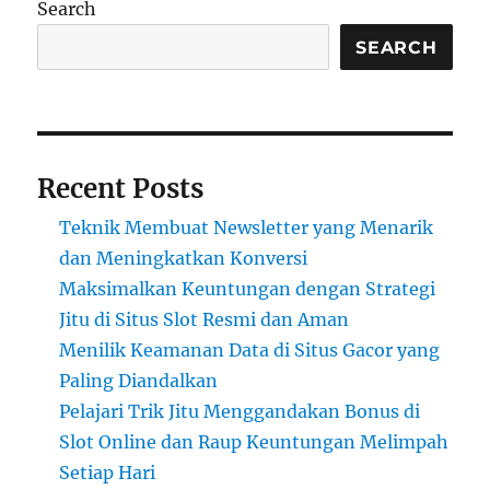
Search
dengan
Fitur
SEARCH
Lengkap
dan
Transaksi
Cepat
Recent Posts
Teknik Membuat Newsletter yang Menarik
dan Meningkatkan Konversi
Maksimalkan Keuntungan dengan Strategi
Jitu di Situs Slot Resmi dan Aman
Menilik Keamanan Data di Situs Gacor yang
Paling Diandalkan
Pelajari Trik Jitu Menggandakan Bonus di
Slot Online dan Raup Keuntungan Melimpah
Setiap Hari