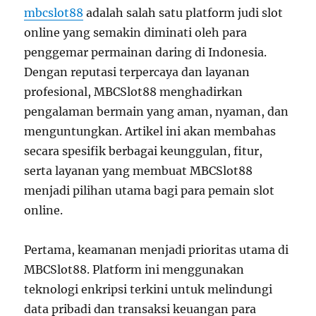
mbcslot88
adalah salah satu platform judi slot
online yang semakin diminati oleh para
penggemar permainan daring di Indonesia.
Dengan reputasi terpercaya dan layanan
profesional, MBCSlot88 menghadirkan
pengalaman bermain yang aman, nyaman, dan
menguntungkan. Artikel ini akan membahas
secara spesifik berbagai keunggulan, fitur,
serta layanan yang membuat MBCSlot88
menjadi pilihan utama bagi para pemain slot
online.
Pertama, keamanan menjadi prioritas utama di
MBCSlot88. Platform ini menggunakan
teknologi enkripsi terkini untuk melindungi
data pribadi dan transaksi keuangan para