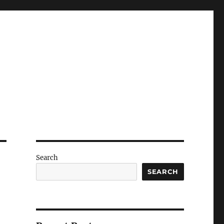
Search
SEARCH