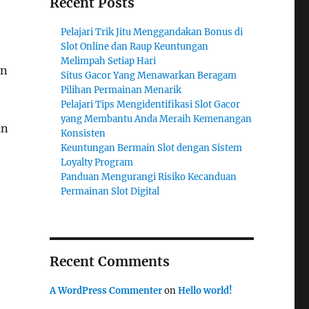
Recent Posts
Pelajari Trik Jitu Menggandakan Bonus di
Slot Online dan Raup Keuntungan
Melimpah Setiap Hari
an
Situs Gacor Yang Menawarkan Beragam
Pilihan Permainan Menarik
Pelajari Tips Mengidentifikasi Slot Gacor
yang Membantu Anda Meraih Kemenangan
an
Konsisten
Keuntungan Bermain Slot dengan Sistem
Loyalty Program
Panduan Mengurangi Risiko Kecanduan
Permainan Slot Digital
Recent Comments
A WordPress Commenter
on
Hello world!