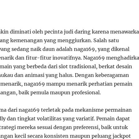
akin diminati oleh pecinta judi daring karena menawark
uang kemenangan yang menggiurkan. Salah satu
yang sedang naik daun adalah naga169, yang dikenal
arik dan fitur-fitur inovatifnya. Naga169 menghadirk
in yang berbeda dari slot tradisional, berkat desain
mukau dan animasi yang halus. Dengan keberagaman
 menarik, naga169 mampu menarik perhatian pemain
alangan, baik pemula maupun profesional.
ma dari naga169 terletak pada mekanisme permainan
ly dan tingkat volatilitas yang variatif. Pemain dapat
rategi mereka sesuai dengan preferensi, baik untuk
gan kecil secara konsisten maupun peluang jackpot