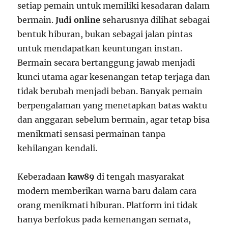
setiap pemain untuk memiliki kesadaran dalam
bermain.
Judi online
seharusnya dilihat sebagai
bentuk hiburan, bukan sebagai jalan pintas
untuk mendapatkan keuntungan instan.
Bermain secara bertanggung jawab menjadi
kunci utama agar kesenangan tetap terjaga dan
tidak berubah menjadi beban. Banyak pemain
berpengalaman yang menetapkan batas waktu
dan anggaran sebelum bermain, agar tetap bisa
menikmati sensasi permainan tanpa
kehilangan kendali.
Keberadaan
kaw89
di tengah masyarakat
modern memberikan warna baru dalam cara
orang menikmati hiburan. Platform ini tidak
hanya berfokus pada kemenangan semata,