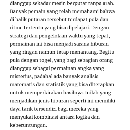
dianggap sekadar mesin berputar tanpa arah.
Banyak pemain yang telah memahami bahwa
di balik putaran tersebut terdapat pola dan
ritme tertentu yang bisa dipelajari. Dengan
strategi dan pengelolaan waktu yang tepat,
permainan ini bisa menjadi sarana hiburan
yang ringan namun tetap menantang. Begitu
pula dengan togel, yang bagi sebagian orang
dianggap sebagai permainan angka yang
misterius, padahal ada banyak analisis
matematis dan statistik yang bisa diterapkan
untuk memperkirakan hasilnya. Inilah yang
menjadikan jenis hiburan seperti ini memiliki
daya tarik tersendiri bagi mereka yang
menyukai kombinasi antara logika dan
keberuntungan.