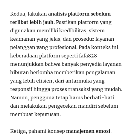
Kedua, lakukan
analisis platform sebelum
terlibat lebih jauh
. Pastikan platform yang
digunakan memiliki kredibilitas, sistem
keamanan yang jelas, dan prosedur layanan
pelanggan yang profesional. Pada konteks ini,
keberadaan platform seperti fafa828
menunjukkan bahwa banyak penyedia layanan
hiburan berlomba memberikan pengalaman
yang lebih efisien, dari antarmuka yang
responsif hingga proses transaksi yang mudah.
Namun, pengguna tetap harus berhati-hati
dan melakukan pengecekan mandiri sebelum
membuat keputusan.
Ketiga, pahami konsep
manajemen emosi
.