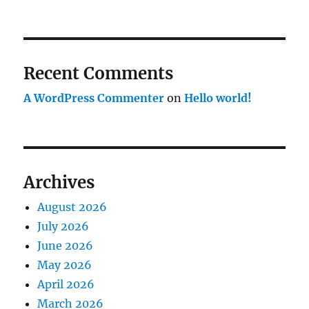
Recent Comments
A WordPress Commenter
on
Hello world!
Archives
August 2026
July 2026
June 2026
May 2026
April 2026
March 2026