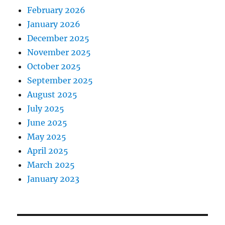
February 2026
January 2026
December 2025
November 2025
October 2025
September 2025
August 2025
July 2025
June 2025
May 2025
April 2025
March 2025
January 2023