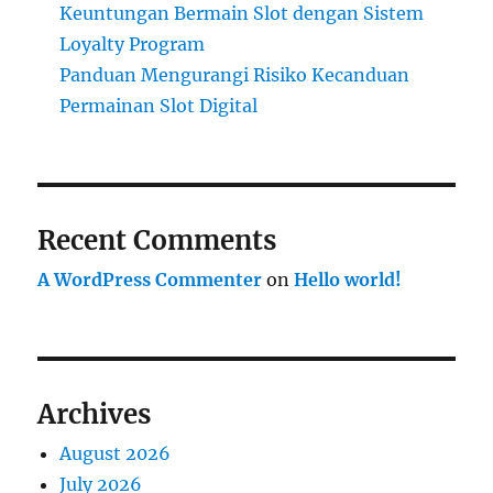
Keuntungan Bermain Slot dengan Sistem
Loyalty Program
Panduan Mengurangi Risiko Kecanduan
Permainan Slot Digital
Recent Comments
A WordPress Commenter
on
Hello world!
Archives
August 2026
July 2026