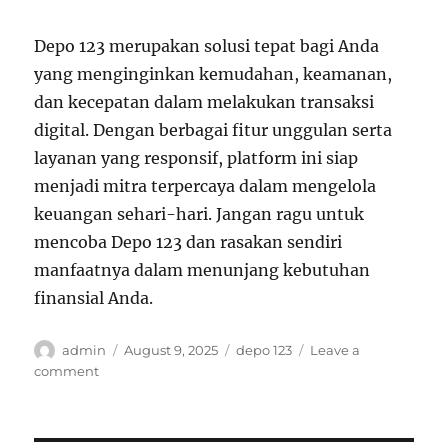
Depo 123 merupakan solusi tepat bagi Anda
yang menginginkan kemudahan, keamanan,
dan kecepatan dalam melakukan transaksi
digital. Dengan berbagai fitur unggulan serta
layanan yang responsif, platform ini siap
menjadi mitra terpercaya dalam mengelola
keuangan sehari-hari. Jangan ragu untuk
mencoba Depo 123 dan rasakan sendiri
manfaatnya dalam menunjang kebutuhan
finansial Anda.
Author
Posted
Tags
admin
August 9, 2025
depo 123
Leave a
on
on
comment
Keunggulan
dan
Cara