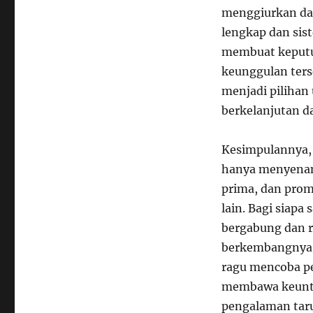
menggiurkan dari
lengkap dan sis
membuat keputus
keunggulan ters
menjadi piliha
berkelanjutan da
Kesimpulannya,
hanya menyenan
prima, dan prom
lain. Bagi siapa
bergabung dan ra
berkembangnya t
ragu mencoba pe
membawa keuntu
pengalaman tar