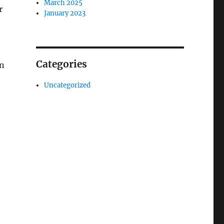
March 2025
r
January 2023
Categories
an
Uncategorized