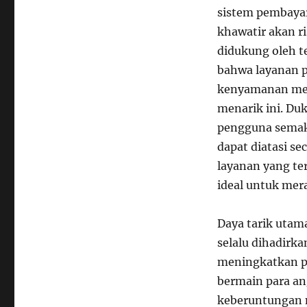
sistem pembayar
khawatir akan ri
didukung oleh t
bahwa layanan p
kenyamanan mere
menarik ini. D
pengguna semak
dapat diatasi s
layanan yang te
ideal untuk me
Daya tarik utam
selalu dihadirk
meningkatkan p
bermain para an
keberuntungan 