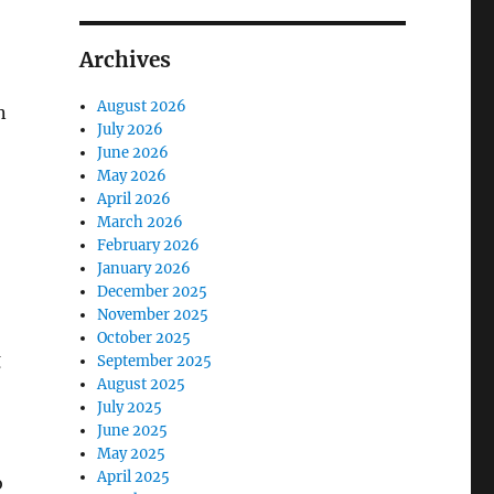
Archives
August 2026
n
July 2026
June 2026
May 2026
April 2026
March 2026
February 2026
January 2026
December 2025
November 2025
October 2025
g
September 2025
August 2025
July 2025
June 2025
May 2025
April 2025
o