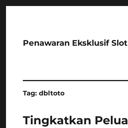
Penawaran Eksklusif Slo
Tag:
dbltoto
Tingkatkan Pelu