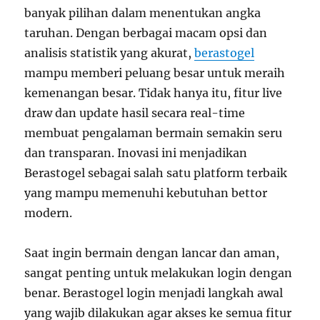
banyak pilihan dalam menentukan angka
taruhan. Dengan berbagai macam opsi dan
analisis statistik yang akurat,
berastogel
mampu memberi peluang besar untuk meraih
kemenangan besar. Tidak hanya itu, fitur live
draw dan update hasil secara real-time
membuat pengalaman bermain semakin seru
dan transparan. Inovasi ini menjadikan
Berastogel sebagai salah satu platform terbaik
yang mampu memenuhi kebutuhan bettor
modern.
Saat ingin bermain dengan lancar dan aman,
sangat penting untuk melakukan login dengan
benar. Berastogel login menjadi langkah awal
yang wajib dilakukan agar akses ke semua fitur