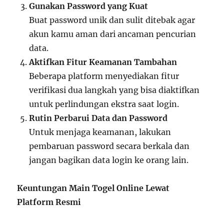
Gunakan Password yang Kuat
Buat password unik dan sulit ditebak agar
akun kamu aman dari ancaman pencurian
data.
Aktifkan Fitur Keamanan Tambahan
Beberapa platform menyediakan fitur
verifikasi dua langkah yang bisa diaktifkan
untuk perlindungan ekstra saat login.
Rutin Perbarui Data dan Password
Untuk menjaga keamanan, lakukan
pembaruan password secara berkala dan
jangan bagikan data login ke orang lain.
Keuntungan Main Togel Online Lewat
Platform Resmi