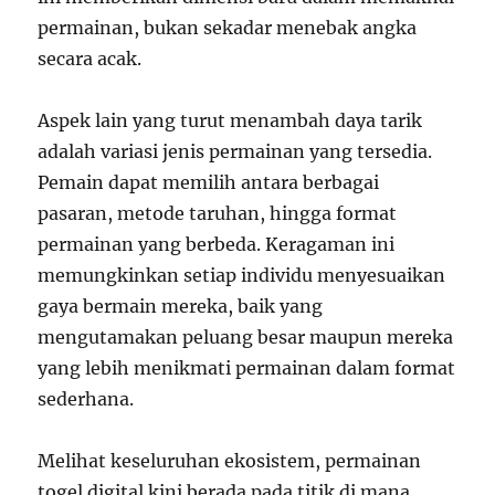
permainan, bukan sekadar menebak angka
secara acak.
Aspek lain yang turut menambah daya tarik
adalah variasi jenis permainan yang tersedia.
Pemain dapat memilih antara berbagai
pasaran, metode taruhan, hingga format
permainan yang berbeda. Keragaman ini
memungkinkan setiap individu menyesuaikan
gaya bermain mereka, baik yang
mengutamakan peluang besar maupun mereka
yang lebih menikmati permainan dalam format
sederhana.
Melihat keseluruhan ekosistem, permainan
togel digital kini berada pada titik di mana