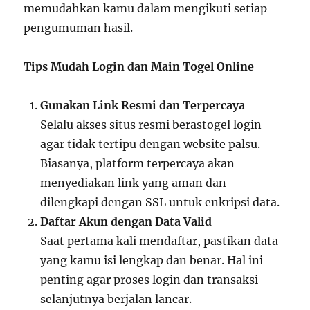
memudahkan kamu dalam mengikuti setiap
pengumuman hasil.
Tips Mudah Login dan Main Togel Online
Gunakan Link Resmi dan Terpercaya
Selalu akses situs resmi berastogel login
agar tidak tertipu dengan website palsu.
Biasanya, platform terpercaya akan
menyediakan link yang aman dan
dilengkapi dengan SSL untuk enkripsi data.
Daftar Akun dengan Data Valid
Saat pertama kali mendaftar, pastikan data
yang kamu isi lengkap dan benar. Hal ini
penting agar proses login dan transaksi
selanjutnya berjalan lancar.