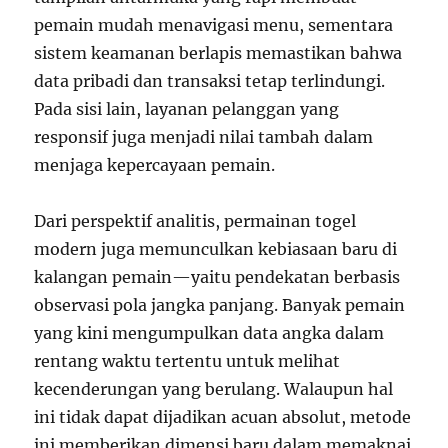
pemain mudah menavigasi menu, sementara
sistem keamanan berlapis memastikan bahwa
data pribadi dan transaksi tetap terlindungi.
Pada sisi lain, layanan pelanggan yang
responsif juga menjadi nilai tambah dalam
menjaga kepercayaan pemain.
Dari perspektif analitis, permainan togel
modern juga memunculkan kebiasaan baru di
kalangan pemain—yaitu pendekatan berbasis
observasi pola jangka panjang. Banyak pemain
yang kini mengumpulkan data angka dalam
rentang waktu tertentu untuk melihat
kecenderungan yang berulang. Walaupun hal
ini tidak dapat dijadikan acuan absolut, metode
ini memberikan dimensi baru dalam memaknai