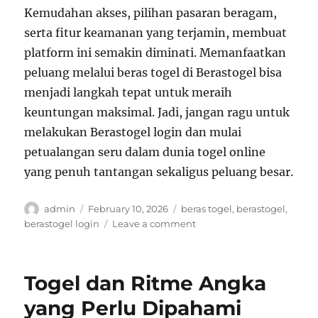
Kemudahan akses, pilihan pasaran beragam,
serta fitur keamanan yang terjamin, membuat
platform ini semakin diminati. Memanfaatkan
peluang melalui beras togel di Berastogel bisa
menjadi langkah tepat untuk meraih
keuntungan maksimal. Jadi, jangan ragu untuk
melakukan Berastogel login dan mulai
petualangan seru dalam dunia togel online
yang penuh tantangan sekaligus peluang besar.
Author
Posted
Tags
admin
February 10, 2026
beras togel
,
berastogel
,
on
on
berastogel login
Leave a comment
Alasan
Situs
Togel
Togel dan Ritme Angka
Online
Ini
yang Perlu Dipahami
Layak