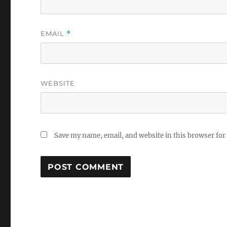
EMAIL
*
WEBSITE
Save my name, email, and website in this browser for