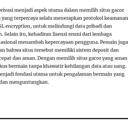
ivasi menjadi aspek utama dalam memilih situs gacor
us yang terpercaya selalu menerapkan protokol keamana
SSL encryption, untuk melindungi data pribadi dan
. Selain itu, kehadiran lisensi resmi dari lembaga
nasional menambah kepercayaan pengguna. Pemain juga
n bahwa situs tersebut memiliki sistem deposit dan
cepat dan aman. Dengan memilih situs gacor yang aman
kus bermain tanpa khawatir kehilangan data atau uang.
enjadi fondasi utama untuk pengalaman bermain yang
dan menguntungkan.