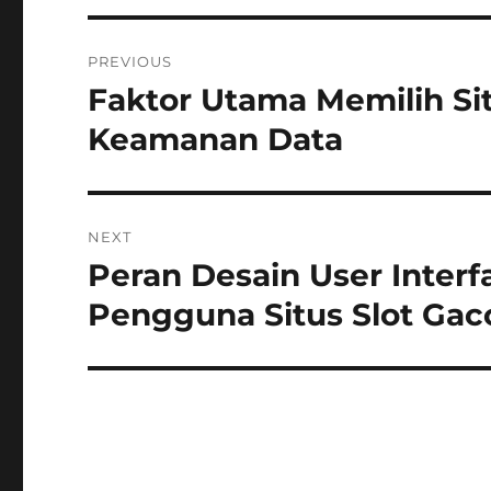
Post
PREVIOUS
navigation
Faktor Utama Memilih Si
Previous
post:
Keamanan Data
NEXT
Peran Desain User Inter
Next
post:
Pengguna Situs Slot Gac