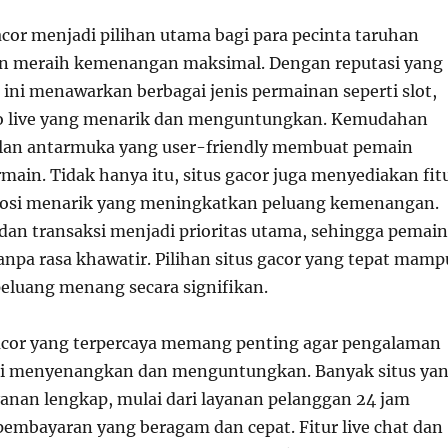
acor menjadi pilihan utama bagi para pecinta taruhan
in meraih kemenangan maksimal. Dengan reputasi yang
s ini menawarkan berbagai jenis permainan seperti slot,
no live yang menarik dan menguntungkan. Kemudahan
ilan antarmuka yang user-friendly membuat pemain
main. Tidak hanya itu, situs gacor juga menyediakan fit
osi menarik yang meningkatkan peluang kemenangan.
an transaksi menjadi prioritas utama, sehingga pemain
anpa rasa khawatir. Pilihan situs gacor yang tepat mamp
luang menang secara signifikan.
acor yang terpercaya memang penting agar pengalaman
i menyenangkan dan menguntungkan. Banyak situs ya
nan lengkap, mulai dari layanan pelanggan 24 jam
embayaran yang beragam dan cepat. Fitur live chat dan