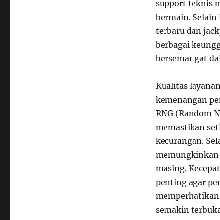
support teknis
bermain. Selain
terbaru dan jac
berbagai keunggu
bersemangat dal
Kualitas layana
kemenangan pema
RNG (Random Num
memastikan seti
kecurangan. Sel
memungkinkan p
masing. Kecepata
penting agar p
memperhatikan 
semakin terbuka