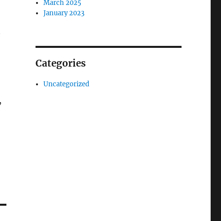
March 2025
January 2023
n
Categories
Uncategorized
,