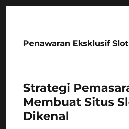
Penawaran Eksklusif Slo
Strategi Pemasar
Membuat Situs S
Dikenal