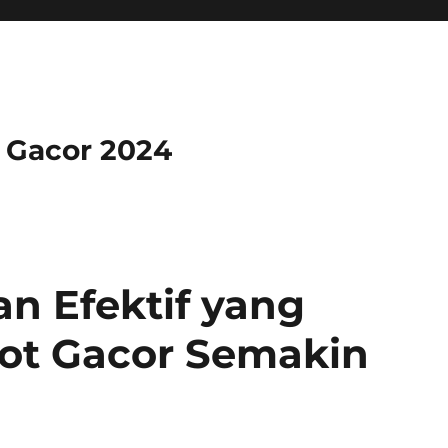
t Gacor 2024
an Efektif yang
lot Gacor Semakin