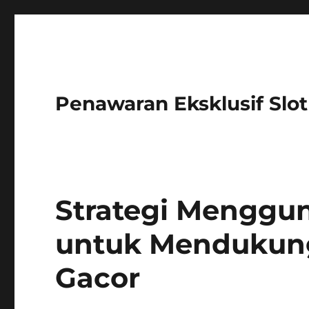
Penawaran Eksklusif Slo
Strategi Menggun
untuk Mendukung
Gacor