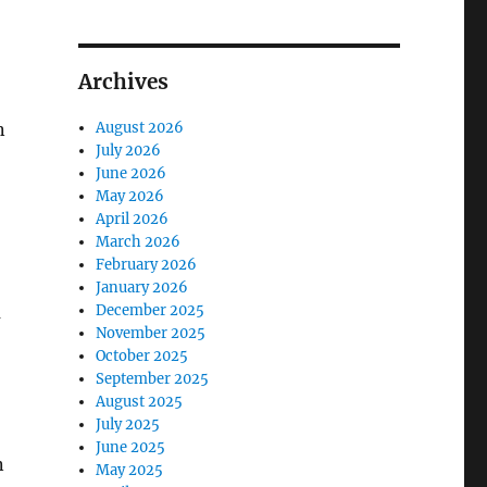
Archives
n
August 2026
July 2026
June 2026
May 2026
April 2026
March 2026
February 2026
January 2026
a
December 2025
November 2025
October 2025
September 2025
August 2025
July 2025
June 2025
n
May 2025