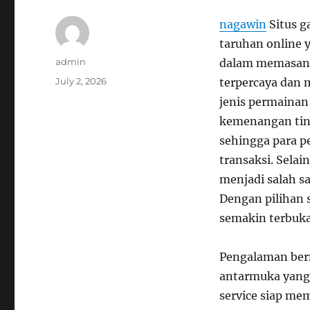
nagawin
Situs g
taruhan online 
Author
admin
dalam memasang 
Posted
July 2, 2026
terpercaya dan 
on
jenis permainan 
kemenangan tin
sehingga para p
transaksi. Selai
menjadi salah s
Dengan pilihan 
semakin terbuka
Pengalaman berm
antarmuka yang u
service siap me