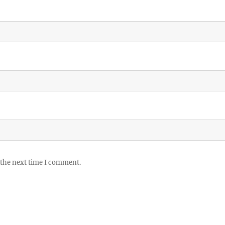
 the next time I comment.