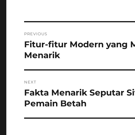
Post
PREVIOUS
navigation
Fitur-fitur Modern yang
Previous
post:
Menarik
NEXT
Fakta Menarik Seputar S
Next
post:
Pemain Betah