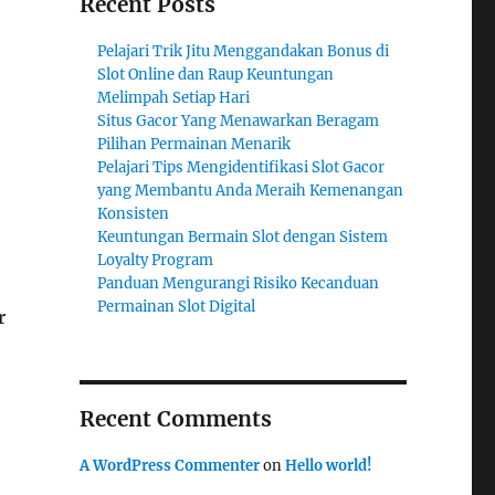
Recent Posts
Pelajari Trik Jitu Menggandakan Bonus di
Slot Online dan Raup Keuntungan
Melimpah Setiap Hari
Situs Gacor Yang Menawarkan Beragam
Pilihan Permainan Menarik
Pelajari Tips Mengidentifikasi Slot Gacor
yang Membantu Anda Meraih Kemenangan
Konsisten
Keuntungan Bermain Slot dengan Sistem
Loyalty Program
Panduan Mengurangi Risiko Kecanduan
Permainan Slot Digital
r
Recent Comments
A WordPress Commenter
on
Hello world!