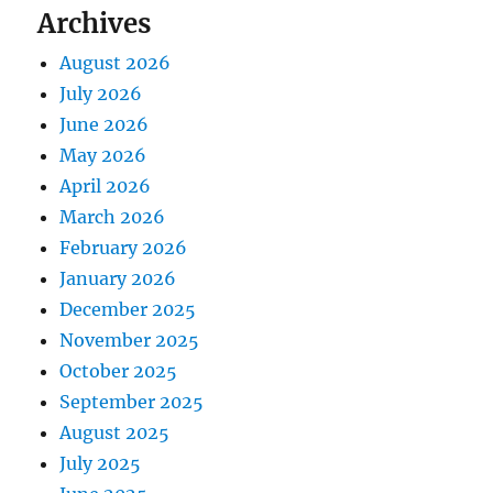
Archives
August 2026
July 2026
June 2026
May 2026
April 2026
March 2026
February 2026
January 2026
December 2025
November 2025
October 2025
September 2025
August 2025
July 2025