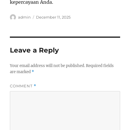
kepercayaan Anda.
Author
Posted
admin
December 11, 2025
on
Leave a Reply
Your email address will not be published.
Required fields
are marked
*
COMMENT
*