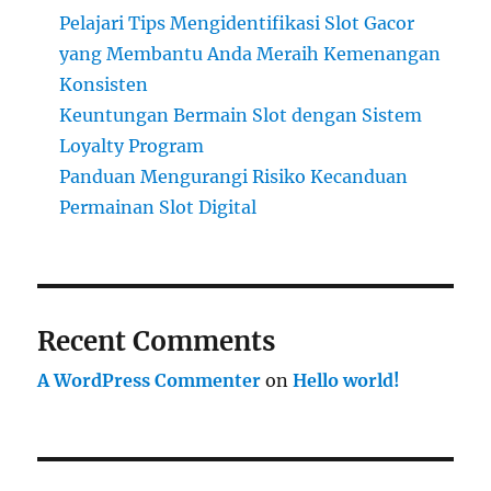
Pelajari Tips Mengidentifikasi Slot Gacor
yang Membantu Anda Meraih Kemenangan
Konsisten
Keuntungan Bermain Slot dengan Sistem
Loyalty Program
Panduan Mengurangi Risiko Kecanduan
Permainan Slot Digital
Recent Comments
A WordPress Commenter
on
Hello world!