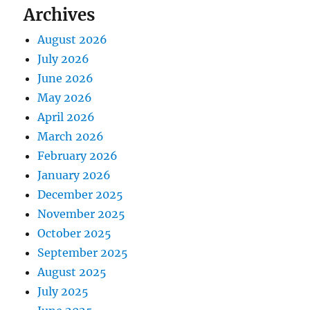
Archives
August 2026
July 2026
June 2026
May 2026
April 2026
March 2026
February 2026
January 2026
December 2025
November 2025
October 2025
September 2025
August 2025
July 2025