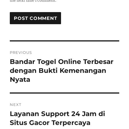
the next time I comment.
Post
PREVIOUS
navigation
Bandar Togel Online Terbesar
Previous
post:
dengan Bukti Kemenangan
Nyata
NEXT
Layanan Support 24 Jam di
Next
post:
Situs Gacor Terpercaya