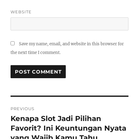
WEBSITE
Save my name, email, and website in this browser for
the next time I comment.
Post
PREVIOUS
navigation
Kenapa Slot Jadi Pilihan
Previous
post:
Favorit? Ini Keuntungan Nyata
yang Wajib Kamu Tahu