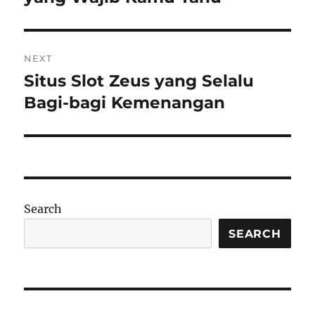
NEXT
Situs Slot Zeus yang Selalu
Next
post:
Bagi-bagi Kemenangan
Search
SEARCH