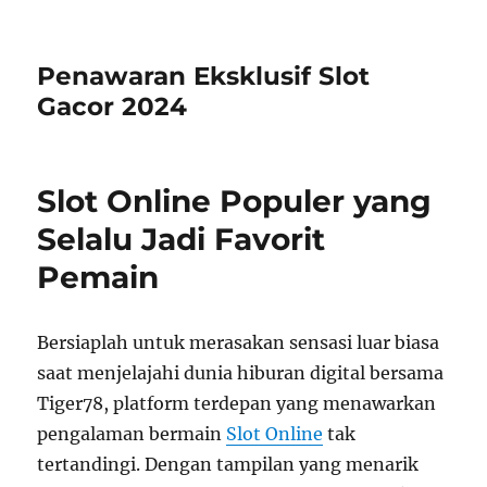
Penawaran Eksklusif Slot
Gacor 2024
Slot Online Populer yang
Selalu Jadi Favorit
Pemain
Bersiaplah untuk merasakan sensasi luar biasa
saat menjelajahi dunia hiburan digital bersama
Tiger78, platform terdepan yang menawarkan
pengalaman bermain
Slot Online
tak
tertandingi. Dengan tampilan yang menarik