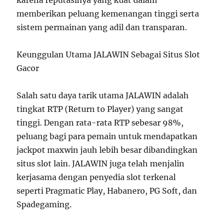
karena reputasinya yang kuat dalam
memberikan peluang kemenangan tinggi serta
sistem permainan yang adil dan transparan.
Keunggulan Utama JALAWIN Sebagai Situs Slot
Gacor
Salah satu daya tarik utama JALAWIN adalah
tingkat RTP (Return to Player) yang sangat
tinggi. Dengan rata-rata RTP sebesar 98%,
peluang bagi para pemain untuk mendapatkan
jackpot maxwin jauh lebih besar dibandingkan
situs slot lain. JALAWIN juga telah menjalin
kerjasama dengan penyedia slot terkenal
seperti Pragmatic Play, Habanero, PG Soft, dan
Spadegaming.