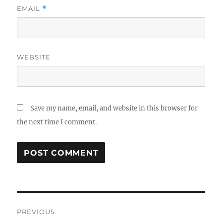
EMAIL
*
WEBSITE
Save my name, email, and website in this browser for
the next time I comment.
Post
PREVIOUS