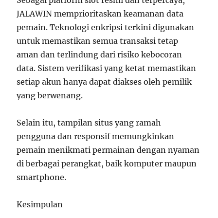
Sebagai platform slot resmi dan terpercaya,
JALAWIN memprioritaskan keamanan data
pemain. Teknologi enkripsi terkini digunakan
untuk memastikan semua transaksi tetap
aman dan terlindung dari risiko kebocoran
data. Sistem verifikasi yang ketat memastikan
setiap akun hanya dapat diakses oleh pemilik
yang berwenang.
Selain itu, tampilan situs yang ramah
pengguna dan responsif memungkinkan
pemain menikmati permainan dengan nyaman
di berbagai perangkat, baik komputer maupun
smartphone.
Kesimpulan