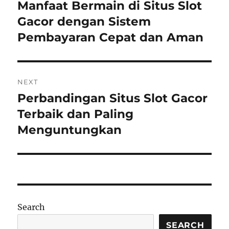
navigation
Manfaat Bermain di Situs Slot
Previous
post:
Gacor dengan Sistem
Pembayaran Cepat dan Aman
NEXT
Perbandingan Situs Slot Gacor
Next
post:
Terbaik dan Paling
Menguntungkan
Search
SEARCH