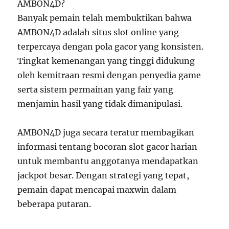
AMBON4D?
Banyak pemain telah membuktikan bahwa
AMBON4D adalah situs slot online yang
terpercaya dengan pola gacor yang konsisten.
Tingkat kemenangan yang tinggi didukung
oleh kemitraan resmi dengan penyedia game
serta sistem permainan yang fair yang
menjamin hasil yang tidak dimanipulasi.
AMBON4D juga secara teratur membagikan
informasi tentang bocoran slot gacor harian
untuk membantu anggotanya mendapatkan
jackpot besar. Dengan strategi yang tepat,
pemain dapat mencapai maxwin dalam
beberapa putaran.