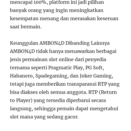
mencapai 100%, platform ini jadi pilihan
banyak orang yang ingin meningkatkan
kesempatan menang dan merasakan keseruan
saat bermain.
Keunggulan AMBON4D Dibanding Lainnya
AMBON4D tidak hanya menawarkan berbagai
jenis permainan slot online dari penyedia
ternama seperti Pragmatic Play, PG Soft,
Habanero, Spadegaming, dan Joker Gaming,
tetapi juga memberikan transparansi RTP yang
bisa diakses oleh semua anggota. RTP (Return
to Player) yang tersedia diperbarui secara
langsung, sehingga pemain dapat mengetahui
slot mana yang sedang gacor.