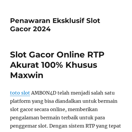
Penawaran Eksklusif Slot
Gacor 2024
Slot Gacor Online RTP
Akurat 100% Khusus
Maxwin
toto slot
AMBON4D telah menjadi salah satu
platform yang bisa diandalkan untuk bermain
slot gacor secara online, memberikan
pengalaman bermain terbaik untuk para
penggemar slot. Dengan sistem RTP yang tepat