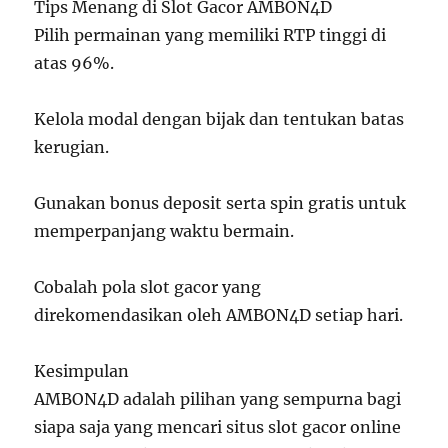
Tips Menang di Slot Gacor AMBON4D
Pilih permainan yang memiliki RTP tinggi di
atas 96%.
Kelola modal dengan bijak dan tentukan batas
kerugian.
Gunakan bonus deposit serta spin gratis untuk
memperpanjang waktu bermain.
Cobalah pola slot gacor yang
direkomendasikan oleh AMBON4D setiap hari.
Kesimpulan
AMBON4D adalah pilihan yang sempurna bagi
siapa saja yang mencari situs slot gacor online