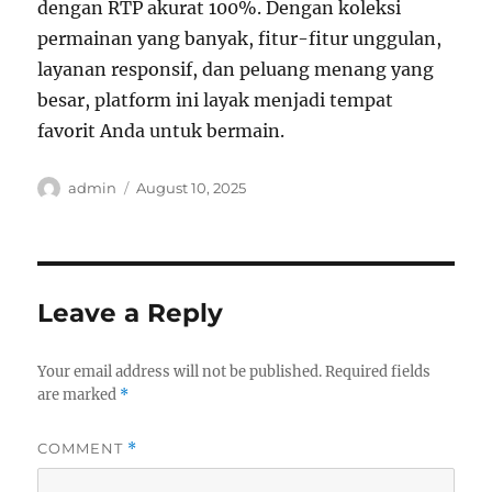
dengan RTP akurat 100%. Dengan koleksi
permainan yang banyak, fitur-fitur unggulan,
layanan responsif, dan peluang menang yang
besar, platform ini layak menjadi tempat
favorit Anda untuk bermain.
Author
Posted
admin
August 10, 2025
on
Leave a Reply
Your email address will not be published.
Required fields
are marked
*
COMMENT
*