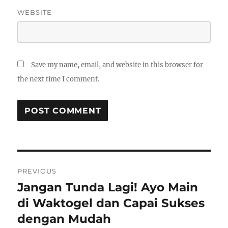
WEBSITE
Save my name, email, and website in this browser for
the next time I comment.
Post
PREVIOUS
navigation
Jangan Tunda Lagi! Ayo Main
Previous
post:
di Waktogel dan Capai Sukses
dengan Mudah