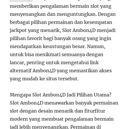
memberikan pengalaman bermain slot yang
menyenangkan dan menguntungkan. Dengan
berbagai pilihan permainan dan kesempatan
jackpot yang menarik, Slot Ambon4D menjadi
pilihan favorit bagi banyak orang yang ingin
mendapatkan keuntungan besar. Namun,
untuk bisa menikmati semuanya dengan
lancar, penting untuk mengetahui link
alternatif Ambon4D yang memastikan akses
yang mudah ke situs tersebut.
Mengapa Slot Ambon4D Jadi Pilihan Utama?
Slot Ambon4D menawarkan banyak permainan
slot dengan desain menarik dan fiturfitur
modern yang membuat pengalaman bermain
jadi lebih menyenangkan. Permainan di