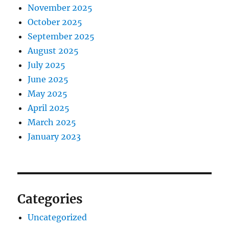
November 2025
October 2025
September 2025
August 2025
July 2025
June 2025
May 2025
April 2025
March 2025
January 2023
Categories
Uncategorized