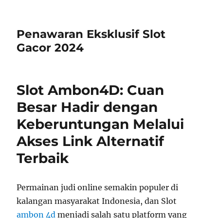
Penawaran Eksklusif Slot
Gacor 2024
Slot Ambon4D: Cuan
Besar Hadir dengan
Keberuntungan Melalui
Akses Link Alternatif
Terbaik
Permainan judi online semakin populer di
kalangan masyarakat Indonesia, dan Slot
ambon 4d
menjadi salah satu platform yang