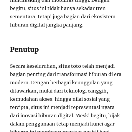
multitasking dan mobilitas tinggi. Dengan
begitu, situs ini tidak hanya sekadar tren
sementara, tetapi juga bagian dari ekosistem
hiburan digital jangka panjang.
Penutup
Secara keseluruhan,
situs toto
telah menjadi
bagian penting dari transformasi hiburan di era
modern. Dengan berbagai keunggulan yang
ditawarkan, mulai dari teknologi canggih,
kemudahan akses, hingga nilai sosial yang
tercipta, situs ini menjadi representasi nyata
dari inovasi hiburan digital. Meski begitu, bijak
dalam penggunaan tetap menjadi kunci agar