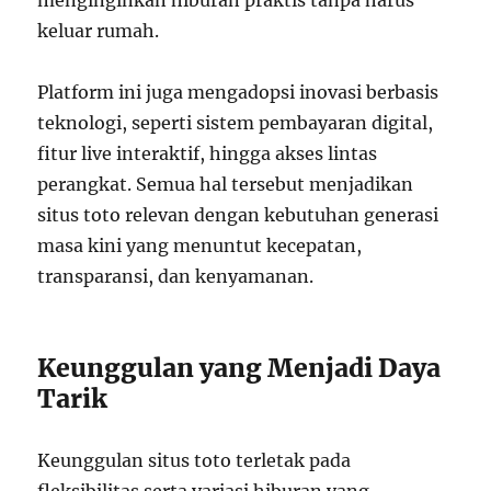
menginginkan hiburan praktis tanpa harus
keluar rumah.
Platform ini juga mengadopsi inovasi berbasis
teknologi, seperti sistem pembayaran digital,
fitur live interaktif, hingga akses lintas
perangkat. Semua hal tersebut menjadikan
situs toto relevan dengan kebutuhan generasi
masa kini yang menuntut kecepatan,
transparansi, dan kenyamanan.
Keunggulan yang Menjadi Daya
Tarik
Keunggulan situs toto terletak pada