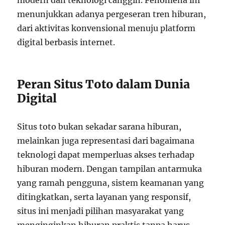
modern dan teknologi canggih. Fenomena ini
menunjukkan adanya pergeseran tren hiburan,
dari aktivitas konvensional menuju platform
digital berbasis internet.
Peran Situs Toto dalam Dunia
Digital
Situs toto bukan sekadar sarana hiburan,
melainkan juga representasi dari bagaimana
teknologi dapat memperluas akses terhadap
hiburan modern. Dengan tampilan antarmuka
yang ramah pengguna, sistem keamanan yang
ditingkatkan, serta layanan yang responsif,
situs ini menjadi pilihan masyarakat yang