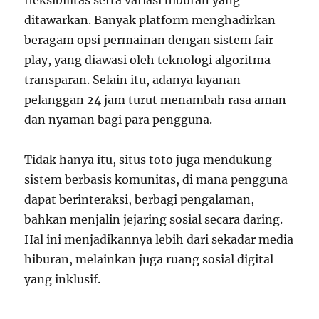
fleksibilitas serta variasi hiburan yang
ditawarkan. Banyak platform menghadirkan
beragam opsi permainan dengan sistem fair
play, yang diawasi oleh teknologi algoritma
transparan. Selain itu, adanya layanan
pelanggan 24 jam turut menambah rasa aman
dan nyaman bagi para pengguna.
Tidak hanya itu, situs toto juga mendukung
sistem berbasis komunitas, di mana pengguna
dapat berinteraksi, berbagi pengalaman,
bahkan menjalin jejaring sosial secara daring.
Hal ini menjadikannya lebih dari sekadar media
hiburan, melainkan juga ruang sosial digital
yang inklusif.