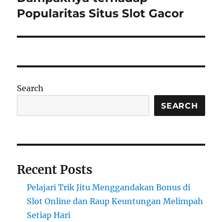
Popularitas Situs Slot Gacor
Search
SEARCH
Recent Posts
Pelajari Trik Jitu Menggandakan Bonus di
Slot Online dan Raup Keuntungan Melimpah
Setiap Hari