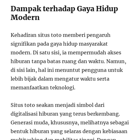
Dampak terhadap Gaya Hidup
Modern
Kehadiran situs toto memberi pengaruh
signifikan pada gaya hidup masyarakat
modern. Di satu sisi, ia mempermudah akses
hiburan tanpa batas ruang dan waktu. Namun,
di sisi lain, hal ini menuntut pengguna untuk
lebih bijak dalam mengatur waktu serta
memanfaatkan teknologi.
Situs toto seakan menjadi simbol dari
digitalisasi hiburan yang terus berkembang.
Generasi muda, khususnya, melihatnya sebagai
bentuk hiburan yang selaras dengan kebiasaan