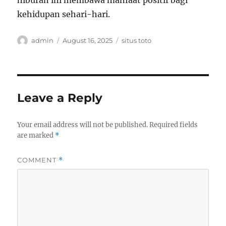
hiburan ini membawa manfaat positif bagi
kehidupan sehari-hari.
Author
Posted
Tags
admin
August 16, 2025
situs toto
on
Leave a Reply
Your email address will not be published.
Required fields
are marked
*
COMMENT
*