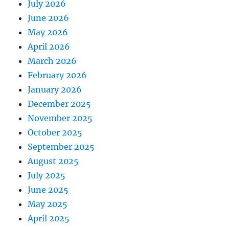
July 2026
June 2026
May 2026
April 2026
March 2026
February 2026
January 2026
December 2025
November 2025
October 2025
September 2025
August 2025
July 2025
June 2025
May 2025
April 2025