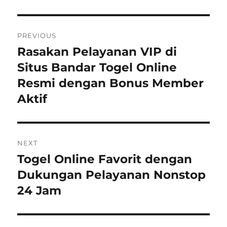
Post
PREVIOUS
navigation
Rasakan Pelayanan VIP di
Previous
post:
Situs Bandar Togel Online
Resmi dengan Bonus Member
Aktif
NEXT
Togel Online Favorit dengan
Next
post:
Dukungan Pelayanan Nonstop
24 Jam