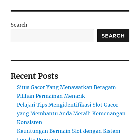
Search
SEARCH
Recent Posts
Situs Gacor Yang Menawarkan Beragam
Pilihan Permainan Menarik
Pelajari Tips Mengidentifikasi Slot Gacor
yang Membantu Anda Meraih Kemenangan
Konsisten
Keuntungan Bermain Slot dengan Sistem
Loyalty Program