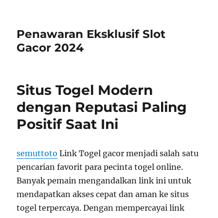
Penawaran Eksklusif Slot
Gacor 2024
Situs Togel Modern
dengan Reputasi Paling
Positif Saat Ini
semuttoto
Link Togel gacor menjadi salah satu
pencarian favorit para pecinta togel online.
Banyak pemain mengandalkan link ini untuk
mendapatkan akses cepat dan aman ke situs
togel terpercaya. Dengan mempercayai link