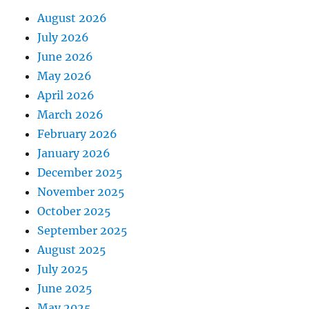
August 2026
July 2026
June 2026
May 2026
April 2026
March 2026
February 2026
January 2026
December 2025
November 2025
October 2025
September 2025
August 2025
July 2025
June 2025
May 2025