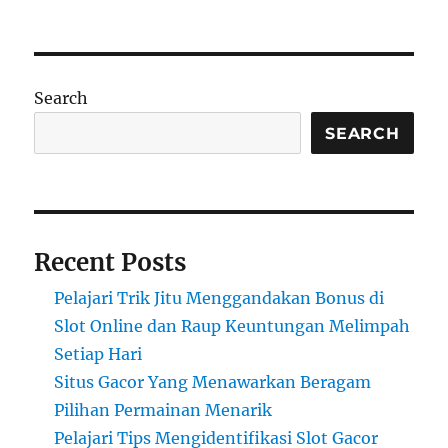
Search
SEARCH
Recent Posts
Pelajari Trik Jitu Menggandakan Bonus di
Slot Online dan Raup Keuntungan Melimpah
Setiap Hari
Situs Gacor Yang Menawarkan Beragam
Pilihan Permainan Menarik
Pelajari Tips Mengidentifikasi Slot Gacor