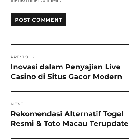
the next time I comment.
Post
PREVIOUS
navigation
Inovasi dalam Penyajian Live
Previous
post:
Casino di Situs Gacor Modern
NEXT
Rekomendasi Alternatif Togel
Next
post:
Resmi & Toto Macau Terupdate