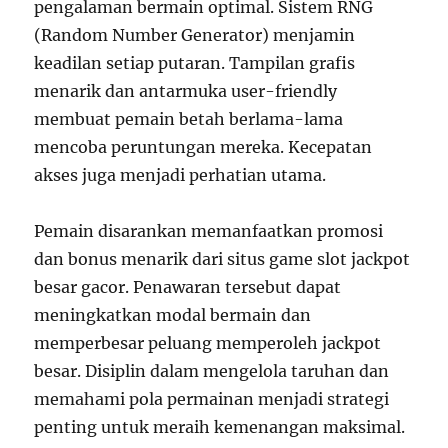
pengalaman bermain optimal. Sistem RNG
(Random Number Generator) menjamin
keadilan setiap putaran. Tampilan grafis
menarik dan antarmuka user-friendly
membuat pemain betah berlama-lama
mencoba peruntungan mereka. Kecepatan
akses juga menjadi perhatian utama.
Pemain disarankan memanfaatkan promosi
dan bonus menarik dari situs game slot jackpot
besar gacor. Penawaran tersebut dapat
meningkatkan modal bermain dan
memperbesar peluang memperoleh jackpot
besar. Disiplin dalam mengelola taruhan dan
memahami pola permainan menjadi strategi
penting untuk meraih kemenangan maksimal.