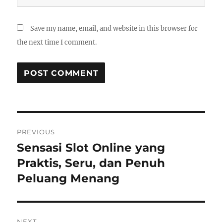
Save my name, email, and website in this browser for
the next time I comment.
Post
PREVIOUS
navigation
Sensasi Slot Online yang
Previous
post:
Praktis, Seru, dan Penuh
Peluang Menang
NEXT