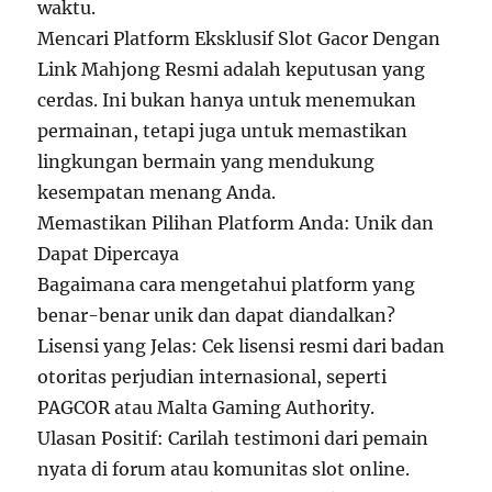
waktu.
Mencari Platform Eksklusif Slot Gacor Dengan
Link Mahjong Resmi adalah keputusan yang
cerdas. Ini bukan hanya untuk menemukan
permainan, tetapi juga untuk memastikan
lingkungan bermain yang mendukung
kesempatan menang Anda.
Memastikan Pilihan Platform Anda: Unik dan
Dapat Dipercaya
Bagaimana cara mengetahui platform yang
benar-benar unik dan dapat diandalkan?
Lisensi yang Jelas: Cek lisensi resmi dari badan
otoritas perjudian internasional, seperti
PAGCOR atau Malta Gaming Authority.
Ulasan Positif: Carilah testimoni dari pemain
nyata di forum atau komunitas slot online.