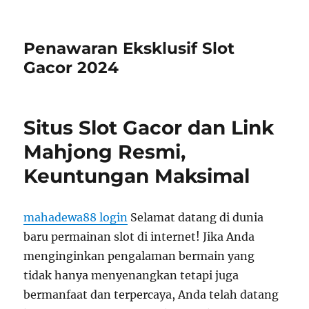
Penawaran Eksklusif Slot
Gacor 2024
Situs Slot Gacor dan Link
Mahjong Resmi,
Keuntungan Maksimal
mahadewa88 login
Selamat datang di dunia
baru permainan slot di internet! Jika Anda
menginginkan pengalaman bermain yang
tidak hanya menyenangkan tetapi juga
bermanfaat dan terpercaya, Anda telah datang