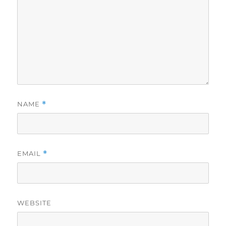
NAME
*
EMAIL
*
WEBSITE