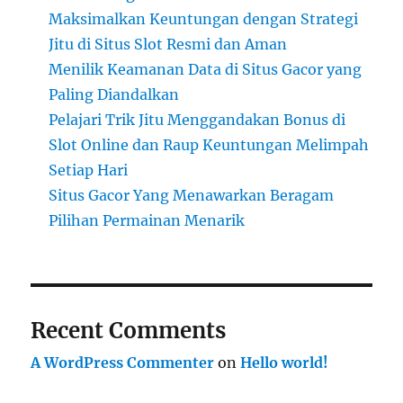
Maksimalkan Keuntungan dengan Strategi
Jitu di Situs Slot Resmi dan Aman
Menilik Keamanan Data di Situs Gacor yang
Paling Diandalkan
Pelajari Trik Jitu Menggandakan Bonus di
Slot Online dan Raup Keuntungan Melimpah
Setiap Hari
Situs Gacor Yang Menawarkan Beragam
Pilihan Permainan Menarik
Recent Comments
A WordPress Commenter
on
Hello world!