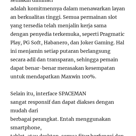
semakin diminati
adalah komitmennya dalam menawarkan layan
an berkualitas tinggi. Semua permainan slot
yang tersedia telah menjalin kerja sama
dengan penyedia terkemuka, seperti Pragmatic
Play, PG Soft, Habanero, dan Joker Gaming. Hal
ini menjamin setiap putaran berlangsung
secara adil dan transparan, sehingga pemain
dapat benar-benar merasakan kesempatan
untuk mendapatkan Maxwin 100%.
Selain itu, interface SPACEMAN
sangat responsif dan dapat diakses dengan
mudah dari
berbagai perangkat. Entah menggunakan
smartphone,