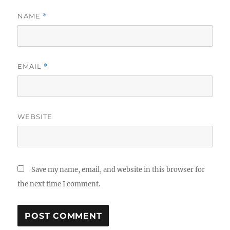
NAME
*
EMAIL
*
WEBSITE
Save my name, email, and website in this browser for
the next time I comment.