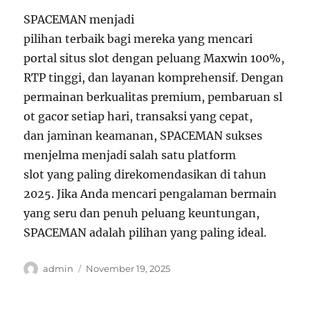
SPACEMAN menjadi
pilihan terbaik bagi mereka yang mencari
portal situs slot dengan peluang Maxwin 100%,
RTP tinggi, dan layanan komprehensif. Dengan
permainan berkualitas premium, pembaruan sl
ot gacor setiap hari, transaksi yang cepat,
dan jaminan keamanan, SPACEMAN sukses
menjelma menjadi salah satu platform
slot yang paling direkomendasikan di tahun
2025. Jika Anda mencari pengalaman bermain
yang seru dan penuh peluang keuntungan,
SPACEMAN adalah pilihan yang paling ideal.
Author
Posted
admin
November 19, 2025
on