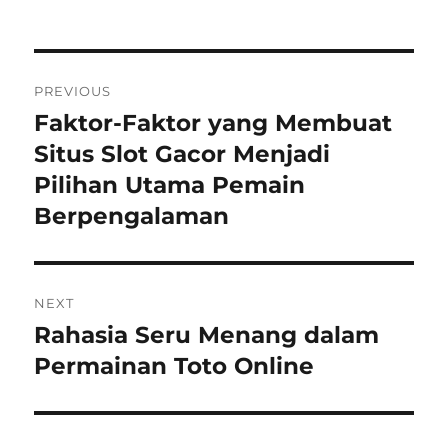
Post
PREVIOUS
navigation
Faktor-Faktor yang Membuat
Previous
post:
Situs Slot Gacor Menjadi
Pilihan Utama Pemain
Berpengalaman
NEXT
Rahasia Seru Menang dalam
Next
post:
Permainan Toto Online