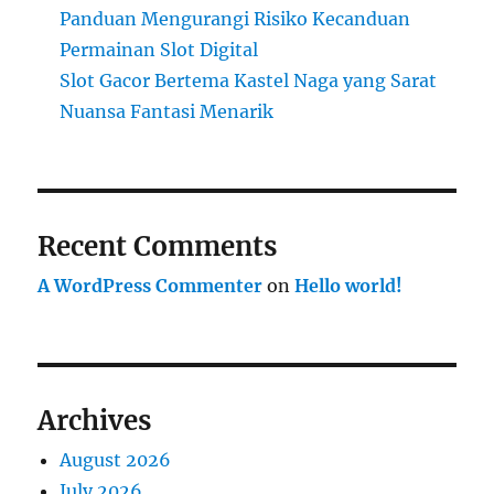
Panduan Mengurangi Risiko Kecanduan
Permainan Slot Digital
Slot Gacor Bertema Kastel Naga yang Sarat
Nuansa Fantasi Menarik
Recent Comments
A WordPress Commenter
on
Hello world!
Archives
August 2026
July 2026