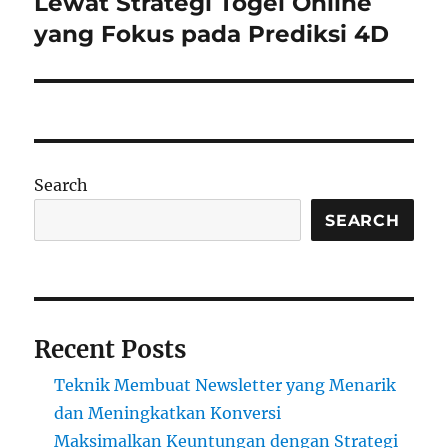
Lewat Strategi Togel Online
yang Fokus pada Prediksi 4D
Search
SEARCH
Recent Posts
Teknik Membuat Newsletter yang Menarik
dan Meningkatkan Konversi
Maksimalkan Keuntungan dengan Strategi