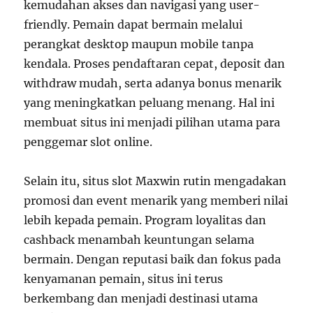
kemudahan akses dan navigasi yang user-
friendly. Pemain dapat bermain melalui
perangkat desktop maupun mobile tanpa
kendala. Proses pendaftaran cepat, deposit dan
withdraw mudah, serta adanya bonus menarik
yang meningkatkan peluang menang. Hal ini
membuat situs ini menjadi pilihan utama para
penggemar slot online.
Selain itu, situs slot Maxwin rutin mengadakan
promosi dan event menarik yang memberi nilai
lebih kepada pemain. Program loyalitas dan
cashback menambah keuntungan selama
bermain. Dengan reputasi baik dan fokus pada
kenyamanan pemain, situs ini terus
berkembang dan menjadi destinasi utama