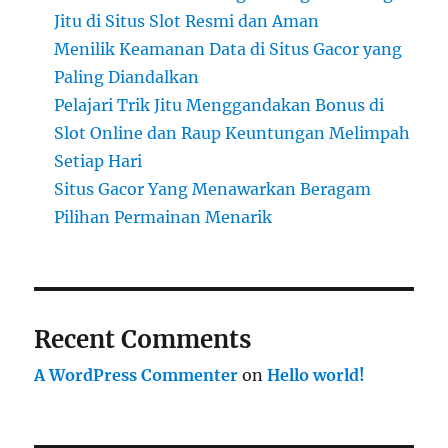
Jitu di Situs Slot Resmi dan Aman
Menilik Keamanan Data di Situs Gacor yang
Paling Diandalkan
Pelajari Trik Jitu Menggandakan Bonus di
Slot Online dan Raup Keuntungan Melimpah
Setiap Hari
Situs Gacor Yang Menawarkan Beragam
Pilihan Permainan Menarik
Recent Comments
A WordPress Commenter
on
Hello world!