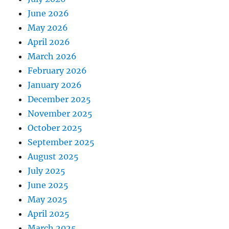
June 2026
May 2026
April 2026
March 2026
February 2026
January 2026
December 2025
November 2025
October 2025
September 2025
August 2025
July 2025
June 2025
May 2025
April 2025
March 2025