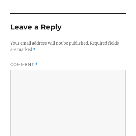
Leave a Reply
Your email address will not be published.
Required fields
are marked
*
COMMENT
*