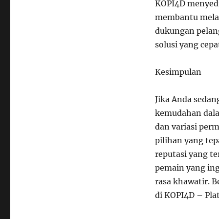
KOPI4D menyedia
membantu melalu
dukungan pelang
solusi yang cepa
Kesimpulan
Jika Anda sedan
kemudahan dalam
dan variasi per
pilihan yang te
reputasi yang te
pemain yang in
rasa khawatir. 
di KOPI4D – Pl