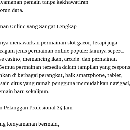
yamanan pemain tanpa kekhawatiran
oran data.
nan Online yang Sangat Lengkap
nya menawarkan permainan slot gacor, tetapi juga
agam jenis permainan online populer lainnya seperti
ive casino, memancing ikan, arcade, dan permainan
i. Semua permainan tersedia dalam tampilan yang respons
nkan di berbagai perangkat, baik smartphone, tablet,
esain situs yang ramah pengguna memudahkan navigasi
main baru sekalipun.
 Pelanggan Profesional 24 Jam
ng kenyamanan bermain,