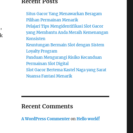
Recent Posts
Situs Gacor Yang Menawarkan Beragam
Pilihan Permainan Menarik
Pelajari Tips Mengidentifikasi Slot Gacor
,
yang Membantu Anda Meraih Kemenangan
ik
Konsisten
Keuntungan Bermain Slot dengan Sistem
Loyalty Program
Panduan Mengurangi Risiko Kecanduan
Permainan Slot Digital
Slot Gacor Bertema Kastel Naga yang Sarat
Nuansa Fantasi Menarik
Recent Comments
A WordPress Commenter
on
Hello world!