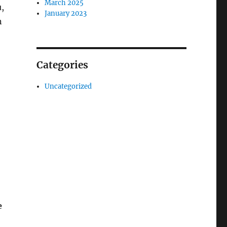
March 2025
,
January 2023
n
Categories
Uncategorized
e