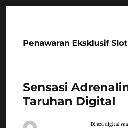
Penawaran Eksklusif Slo
Sensasi Adrenali
Taruhan Digital
Di era digital sa