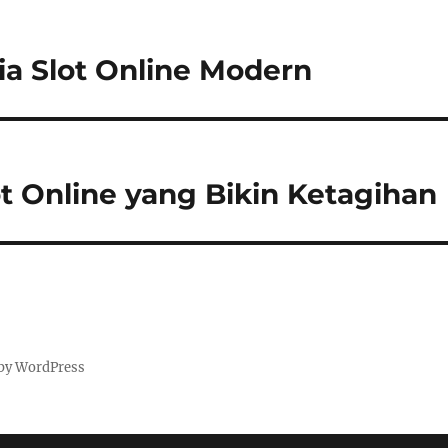
ia Slot Online Modern
t Online yang Bikin Ketagihan
 by WordPress