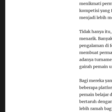
menikmati perma
kompetisi yang 
menjadi lebih 
Tidak hanya itu
menarik. Banyak 
pengalaman di f
membuat permain
adanya turname
gairah pemain un
Bagi mereka yan
beberapa platf
pemain belajar 
bertaruh dengan
lebih ramah bag