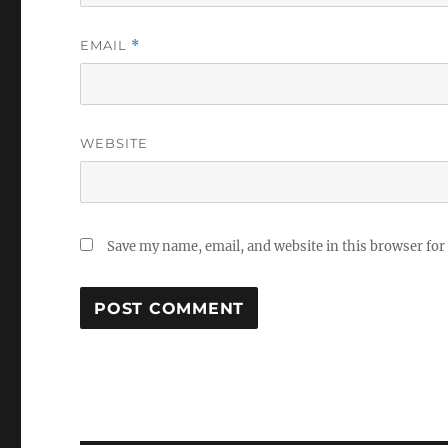
EMAIL
*
WEBSITE
Save my name, email, and website in this browser for