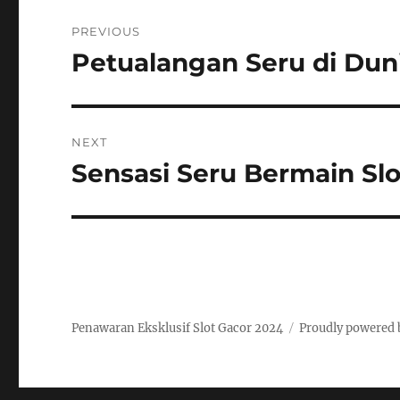
Post
PREVIOUS
navigation
Petualangan Seru di Dun
Previous
post:
NEXT
Sensasi Seru Bermain Slo
Next
post:
Penawaran Eksklusif Slot Gacor 2024
Proudly powered