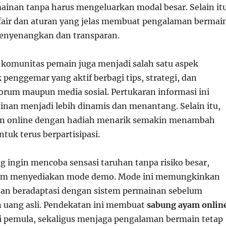
inan tanpa harus mengeluarkan modal besar. Selain itu
fair dan aturan yang jelas membuat pengalaman bermai
menyenangkan dan transparan.
, komunitas pemain juga menjadi salah satu aspek
penggemar yang aktif berbagi tips, strategi, dan
orum maupun media sosial. Pertukaran informasi ini
an menjadi lebih dinamis dan menantang. Selain itu,
n online dengan hadiah menarik semakin menambah
tuk terus berpartisipasi.
g ingin mencoba sensasi taruhan tanpa risiko besar,
orm menyediakan mode demo. Mode ini memungkinkan
dan beradaptasi dengan sistem permainan sebelum
 uang asli. Pendekatan ini membuat
sabung ayam onlin
i pemula, sekaligus menjaga pengalaman bermain tetap