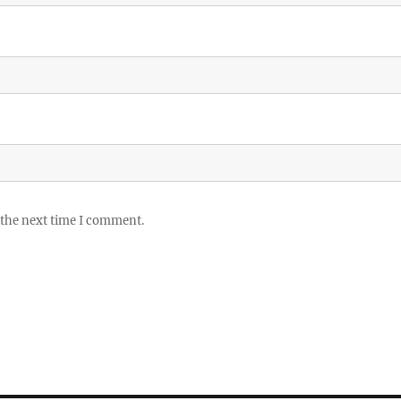
 the next time I comment.