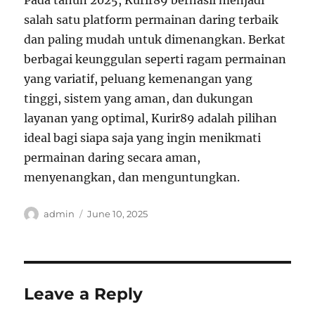
Pada tahun 2025, Kurir89 berhasil menjadi
salah satu platform permainan daring terbaik
dan paling mudah untuk dimenangkan. Berkat
berbagai keunggulan seperti ragam permainan
yang variatif, peluang kemenangan yang
tinggi, sistem yang aman, dan dukungan
layanan yang optimal, Kurir89 adalah pilihan
ideal bagi siapa saja yang ingin menikmati
permainan daring secara aman,
menyenangkan, dan menguntungkan.
Author
Posted
admin
June 10, 2025
on
Leave a Reply