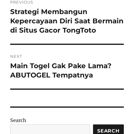
PREVIOUS
navigation
Strategi Membangun
Previous
post:
Kepercayaan Diri Saat Bermain
di Situs Gacor TongToto
NEXT
Main Togel Gak Pake Lama?
Next
post:
ABUTOGEL Tempatnya
Search
SEARCH