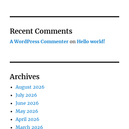
Recent Comments
A WordPress Commenter
on
Hello world!
Archives
August 2026
July 2026
June 2026
May 2026
April 2026
March 2026