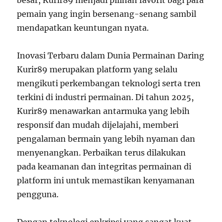
besar, Kurir89 menjadi pilihan favorit bagi para
pemain yang ingin bersenang-senang sambil
mendapatkan keuntungan nyata.
Inovasi Terbaru dalam Dunia Permainan Daring
Kurir89 merupakan platform yang selalu
mengikuti perkembangan teknologi serta tren
terkini di industri permainan. Di tahun 2025,
Kurir89 menawarkan antarmuka yang lebih
responsif dan mudah dijelajahi, memberi
pengalaman bermain yang lebih nyaman dan
menyenangkan. Perbaikan terus dilakukan
pada keamanan dan integritas permainan di
platform ini untuk memastikan kenyamanan
pengguna.